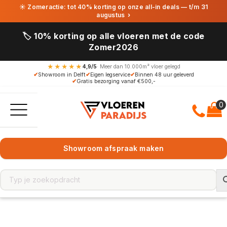
☀ Zomeractie: tot 40% korting op onze all-in deals — t/m 31
augustus
›
🏷️ 10% korting op alle vloeren met de code
Zomer2026
★★★★★
4,9/5
· Meer dan 10.000m² vloer gelegd
✔
Showroom in Delft
✔
Eigen legservice
✔
Binnen 48 uur geleverd
✔
Gratis bezorging vanaf €500,-
Showroom afspraak maken