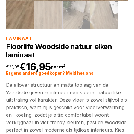
LAMINAAT
Floorlife Woodside natuur eiken
laminaat
€
16,95
2
€
21,95
per m
Oorspronkelijke
Huidige
Ergens anders goedkoper? Meld het ons
De allover structuur en matte toplaag van de
prijs
prijs
Woodside geven je interieur een stoere, natuurlijke
uitstraling vol karakter. Deze vloer is zowel stijlvol als
was:
is:
praktisch, want hij is geschikt voor vloerverwarming
en -koeling, zodat je altijd comfortabel woont.
€21,95.
€16,95.
Verkrijgbaar in vier trendy kleuren, past de Woodside
perfect in zowel moderne als tijdloze interieurs. Kies