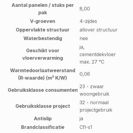
Aantal panelen / stuks per
8,00
pak
V-groeven
4-zijdes
Oppervlakte structuur
allover structuur
Waterbestendig
nee
ja,
Geschikt voor
cementdekvloer
vloerverwarming
max. 27 °C
Warmtedoorlaatweerstand
0,06
(R-waarde) (m² K/W)
23 - zwaar
Gebruiksklasse consumenten
woongebruik
32 - normaal
Gebruiksklasse project
projectgebruik
Antislip
ja
Brandclassificatie
Cfl-s1