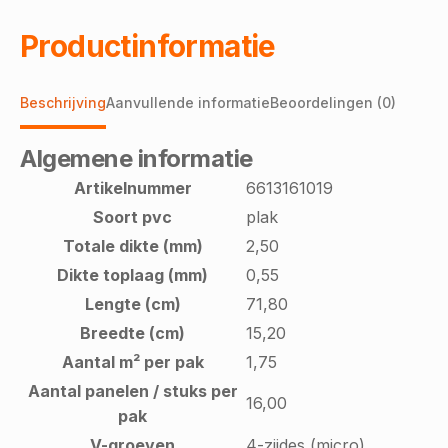
Productinformatie
Beschrijving
Aanvullende informatie
Beoordelingen (0)
Algemene informatie
Artikelnummer
6613161019
Soort pvc
plak
Totale dikte (mm)
2,50
Dikte toplaag (mm)
0,55
Lengte (cm)
71,80
Breedte (cm)
15,20
Aantal m² per pak
1,75
Aantal panelen / stuks per
16,00
pak
V-groeven
4-zijdes (micro)