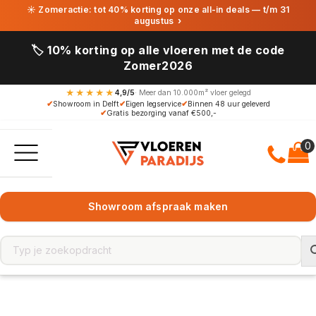
☀ Zomeractie: tot 40% korting op onze all-in deals — t/m 31
augustus
›
🏷️ 10% korting op alle vloeren met de code
Zomer2026
★★★★★
4,9/5
· Meer dan 10.000m² vloer gelegd
✔
Showroom in Delft
✔
Eigen legservice
✔
Binnen 48 uur geleverd
✔
Gratis bezorging vanaf €500,-
Showroom afspraak maken