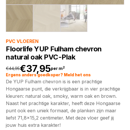
PVC VLOEREN
Floorlife YUP Fulham chevron
natural oak PVC-Plak
€
37,95
2
€
44,95
per m
Oorspronkelijke
Huidige
Ergens anders goedkoper? Meld het ons
De YUP Fulham chevron is is een prachtige
prijs
prijs
Hongaarse punt, die verkrijgbaar is in vier prachtige
kleuren: natural oak, smoky, warm oak en brown.
was:
is:
Naast het prachtige karakter, heeft deze Hongaarse
punt ook een uniek formaat, de planken zijn maar
€44,95.
€37,95.
liefst 71,8x15,2 centimeter. Met deze vloer geef jij
jouw huis extra karakter!