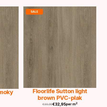
SALE
Floorlife Sutton light
Smoky
brown PVC-plak
€
32,95
2
per m
€
39,95
Oorspronkelijke
Huidige