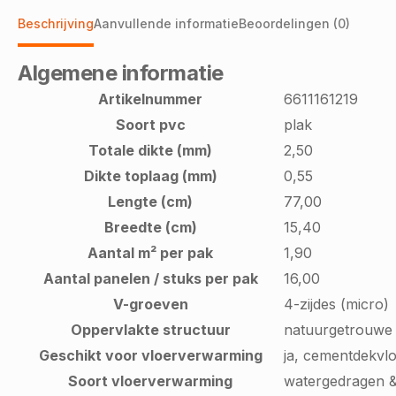
Beschrijving
Aanvullende informatie
Beoordelingen (0)
Algemene informatie
Artikelnummer
6611161219
Soort pvc
plak
Totale dikte (mm)
2,50
Dikte toplaag (mm)
0,55
Lengte (cm)
77,00
Breedte (cm)
15,40
Aantal m² per pak
1,90
Aantal panelen / stuks per pak
16,00
V-groeven
4-zijdes (micro)
Oppervlakte structuur
natuurgetrouwe 
Geschikt voor vloerverwarming
ja, cementdekvl
Soort vloerverwarming
watergedragen &