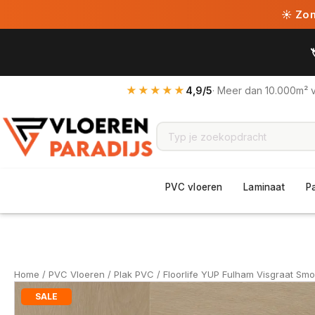
☀ Zome
★★★★★
4,9/5
· Meer dan 10.000m² 
PVC vloeren
Laminaat
P
Home
/
PVC Vloeren
/
Plak PVC
/ Floorlife YUP Fulham Visgraat Sm
SALE