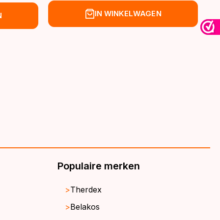
prijs
prijs
IN WINKELWAGEN
N
was:
is:
€39,95.
€32,95.
Populaire merken
Therdex
Belakos