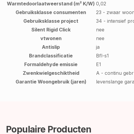
Warmtedoorlaatweerstand (m² K/W)
0,02
Gebruiksklasse consumenten
23 - zwaar woo
Gebruiksklasse project
34 - intensief pr
Silent Rigid Click
nee
vtwonen
nee
Antislip
ja
Brandclassificatie
Bfl-s1
Formaldehyde emissie
E1
Zwenkwielgeschiktheid
A - continu gebr
Garantie Woongebruik (jaren)
levenslange gara
Populaire Producten