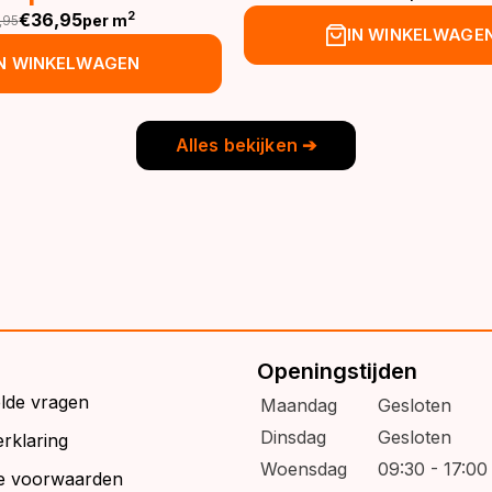
Oorspronkelijke
Huidige
€
36,95
2
per m
,95
prijs
prijs
spronkelijke
idige
IN WINKELWAGE
was:
is:
js
js
IN WINKELWAGEN
€39,95.
€32,95.
s:
9,95.
6,95.
Alles bekijken ➔
Openingstijden
elde vragen
Maandag
Gesloten
Dinsdag
Gesloten
rklaring
Woensdag
09:30 - 17:00
e voorwaarden