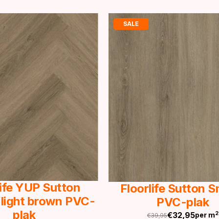
SALE
life YUP Sutton
Floorlife Sutton 
 light brown PVC-
PVC-plak
plak
€
32,95
2
per m
€
39,95