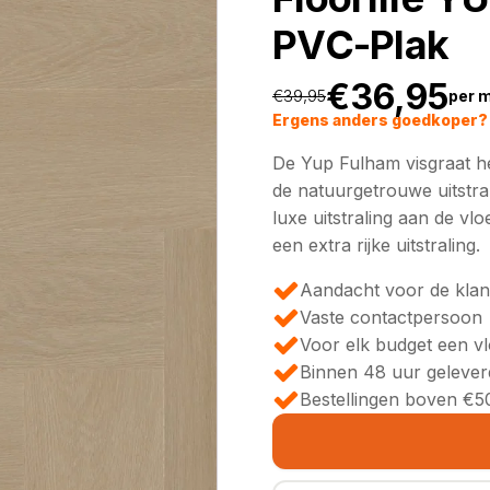
PVC-Plak
€
36,95
€
39,95
per 
Oorspronkeli
Huidige
Ergens anders goedkoper? 
De Yup Fulham visgraat he
prijs
prijs
de natuurgetrouwe uitstral
luxe uitstraling aan de vl
was:
is:
een extra rijke uitstraling.
€39,95.
€36,95.
Aandacht voor de klan
Vaste contactpersoon
Voor elk budget een v
Binnen 48 uur gelever
Bestellingen boven €50