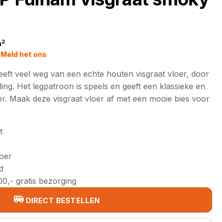
2
m
jke
Meld het ons
eft veel weg van een echte houten visgraat vloer, door
ing. Het legpatroon is speels en geeft een klassieke en
oer. Maak deze visgraat vloer af met een mooie bies voor
t
loer
d
0,- gratis bezorging
DIRECT BESTELLEN