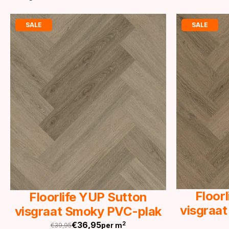
SALE
SALE
Floor
Floorlife YUP Sutton
visgraat
visgraat Smoky PVC-plak
€
36,95
2
per m
€
39,95