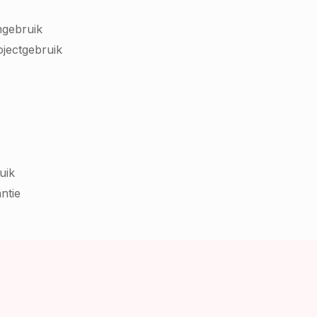
ngebruik
ojectgebruik
uik
ntie