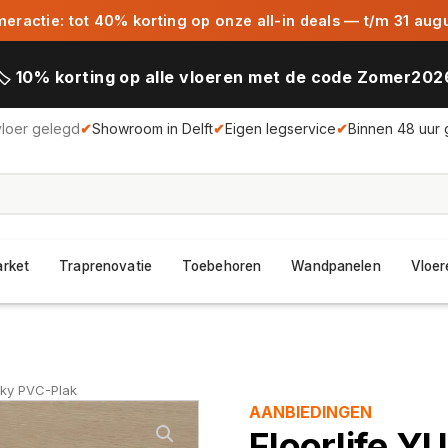
ractie: tot 40% korting op onze all-in deals — t/m 31 aug
🏷️ 10% korting op alle vloeren met de code Zomer202
vloer gelegd
✔
Showroom in Delft
✔
Eigen legservice
✔
Binnen 48 uur 
arket
Traprenovatie
Toebehoren
Wandpanelen
Vloer
oky PVC-Plak
AANBIEDINGEN
Floorlife Y