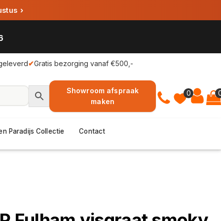
ustus
›
6
geleverd
✔
Gratis bezorging vanaf €500,-
Showroom afspraak
0
maken
en Paradijs Collectie
Contact
UP Fulham visgraat smoky