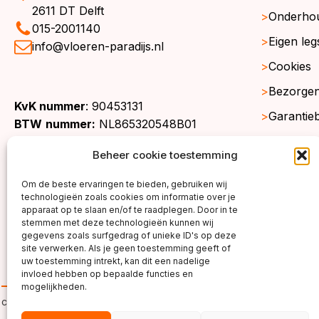
2611 DT Delft
Onderho
015-2001140
Eigen leg
info@vloeren-paradijs.nl
Cookies
Bezorgen
KvK nummer
: 90453131
Garantie
BTW
nummer:
NL865320548B01
Retourne
Beheer cookie toestemming
Gratis st
Om de beste ervaringen te bieden, gebruiken wij
Werkgeb
technologieën zoals cookies om informatie over je
apparaat op te slaan en/of te raadplegen. Door in te
stemmen met deze technologieën kunnen wij
gegevens zoals surfgedrag of unieke ID's op deze
site verwerken. Als je geen toestemming geeft of
uw toestemming intrekt, kan dit een nadelige
invloed hebben op bepaalde functies en
mogelijkheden.
copyright ©2026