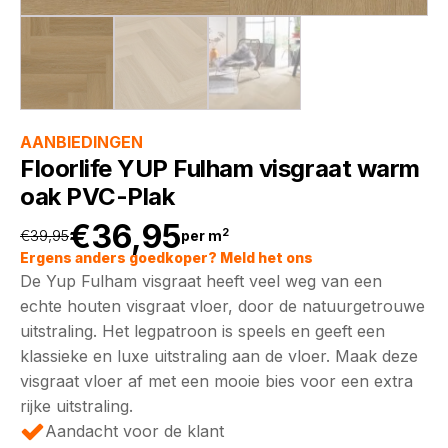
AANBIEDINGEN
Floorlife YUP Fulham visgraat warm
oak PVC-Plak
€
36,95
2
€
39,95
per m
Oorspronkelijke
Huidige
Ergens anders goedkoper? Meld het ons
De Yup Fulham visgraat heeft veel weg van een
prijs
prijs
echte houten visgraat vloer, door de natuurgetrouwe
uitstraling. Het legpatroon is speels en geeft een
was:
is:
klassieke en luxe uitstraling aan de vloer. Maak deze
visgraat vloer af met een mooie bies voor een extra
€39,95.
€36,95.
rijke uitstraling.
Aandacht voor de klant