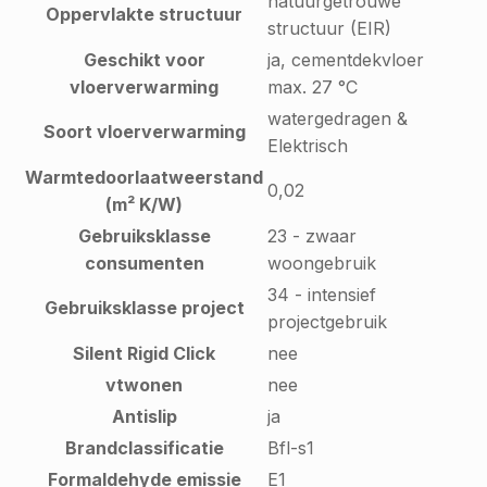
natuurgetrouwe
Oppervlakte structuur
structuur (EIR)
Geschikt voor
ja, cementdekvloer
vloerverwarming
max. 27 °C
watergedragen &
Soort vloerverwarming
Elektrisch
Warmtedoorlaatweerstand
0,02
(m² K/W)
Gebruiksklasse
23 - zwaar
consumenten
woongebruik
34 - intensief
Gebruiksklasse project
projectgebruik
Silent Rigid Click
nee
vtwonen
nee
Antislip
ja
Brandclassificatie
Bfl-s1
Formaldehyde emissie
E1