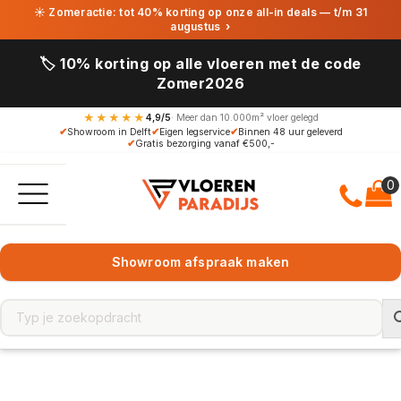
☀ Zomeractie: tot 40% korting op onze all-in deals — t/m 31
augustus
›
🏷️ 10% korting op alle vloeren met de code
Zomer2026
★★★★★
4,9/5
· Meer dan 10.000m² vloer gelegd
✔
Showroom in Delft
✔
Eigen legservice
✔
Binnen 48 uur geleverd
✔
Gratis bezorging vanaf €500,-
Showroom afspraak maken