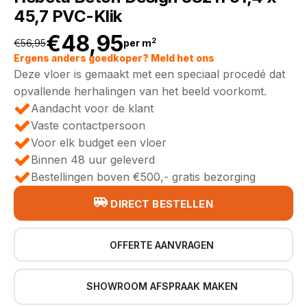
45,7 PVC-Klik
€
48,95
2
€
56,95
per m
Oorspronkelijke
Huidige
Ergens anders goedkoper? Meld het ons
Deze vloer is gemaakt met een speciaal procedé dat
prijs
prijs
opvallende herhalingen van het beeld voorkomt.
Aandacht voor de klant
was:
is:
Vaste contactpersoon
Voor elk budget een vloer
€56,95.
€48,95.
Binnen 48 uur geleverd
Bestellingen boven €500,- gratis bezorging
DIRECT BESTELLEN
OFFERTE AANVRAGEN
SHOWROOM AFSPRAAK MAKEN