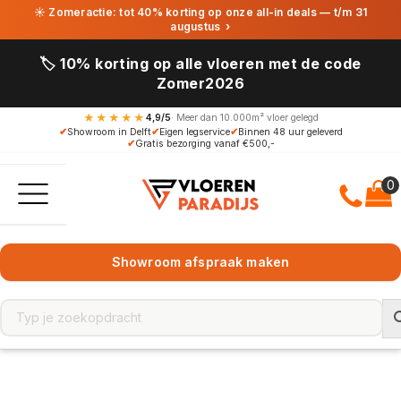
☀ Zomeractie: tot 40% korting op onze all-in deals — t/m 31
augustus
›
🏷️ 10% korting op alle vloeren met de code
Zomer2026
★★★★★
4,9/5
· Meer dan 10.000m² vloer gelegd
✔
Showroom in Delft
✔
Eigen legservice
✔
Binnen 48 uur geleverd
✔
Gratis bezorging vanaf €500,-
Showroom afspraak maken