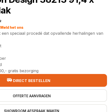
lak
2
jke
Meld het ons
 een speciaal procedé dat opvallende herhalingen van
t
loer
d
0,- gratis bezorging
DIRECT BESTELLEN
OFFERTE AANVRAGEN
SHOWROOM AFSPRAAK MAKEN