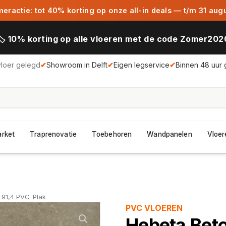
ractie: tot 40% korting op onze all-in deals — t/m 31 aug
🏷️ 10% korting op alle vloeren met de code Zomer202
vloer gelegd
✔
Showroom in Delft
✔
Eigen legservice
✔
Binnen 48 uur 
arket
Traprenovatie
Toebehoren
Wandpanelen
Vloer
 91,4 PVC-Plak
PVC VLOEREN
Hebeta Beto