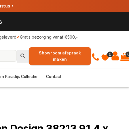
ustus
›
6
geleverd
✔
Gratis bezorging vanaf €500,-
Showroom afspraak
0
maken
en Paradijs Collectie
Contact
n Design 38213 91,4 x