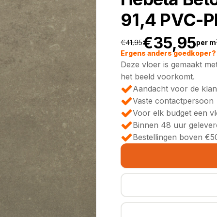
91,4 PVC-P
€
35,95
€
41,95
per m
Oorspronkeli
Huidige
Ergens anders goedkoper? 
Deze vloer is gemaakt met
prijs
prijs
het beeld voorkomt.
Aandacht voor de klan
was:
is:
Vaste contactpersoon
Voor elk budget een v
€41,95.
€35,95.
Binnen 48 uur gelever
Bestellingen boven €50