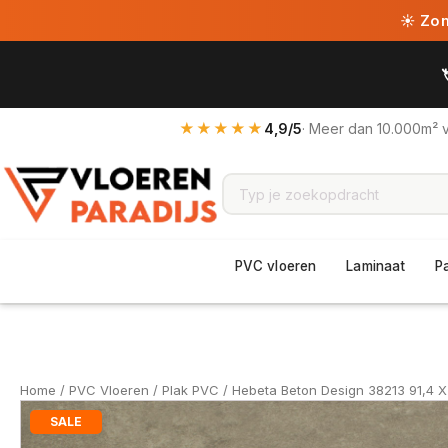
☀ Zome
★★★★★
4,9/5
· Meer dan 10.000m² 
PVC vloeren
Laminaat
P
Home
/
PVC Vloeren
/
Plak PVC
/ Hebeta Beton Design 38213 91,4 X
SALE