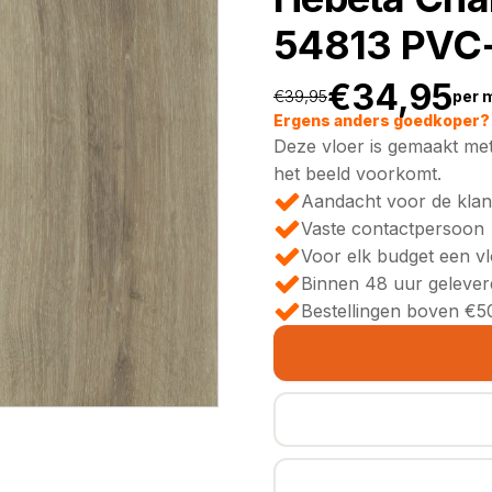
54813 PVC-
€
34,95
€
39,95
per 
Oorspronkeli
Huidige
Ergens anders goedkoper? 
Deze vloer is gemaakt met
prijs
prijs
het beeld voorkomt.
Aandacht voor de klan
was:
is:
Vaste contactpersoon
Voor elk budget een v
€39,95.
€34,95.
Binnen 48 uur gelever
Bestellingen boven €50