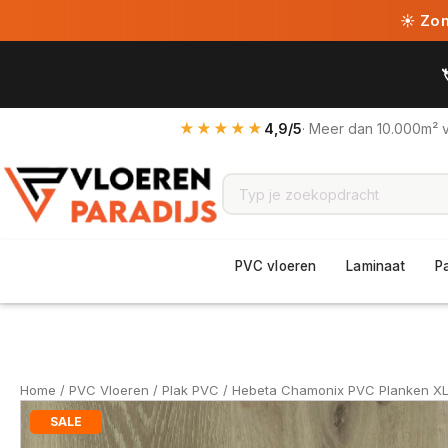
☀ Zome
★★★★★
4,9/5
· Meer dan 10.000m² 
PVC vloeren
Laminaat
P
Home
/
PVC Vloeren
/
Plak PVC
/ Hebeta Chamonix PVC Planken XL
SALE