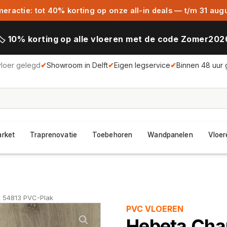
ractie: tot 40% korting op onze all-in deals — t/m 31 aug
🏷️ 10% korting op alle vloeren met de code Zomer202
vloer gelegd
✔
Showroom in Delft
✔
Eigen legservice
✔
Binnen 48 uur 
arket
Traprenovatie
Toebehoren
Wandpanelen
Vloer
 54813 PVC-Plak
PVC VLOEREN
Hebeta Cha