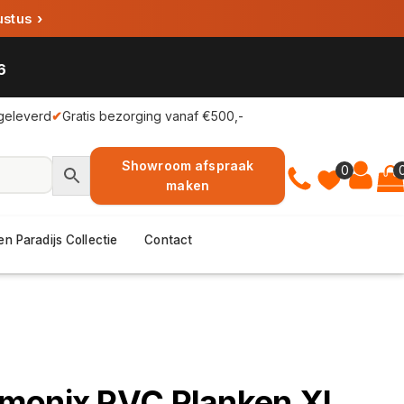
ustus
›
6
geleverd
✔
Gratis bezorging vanaf €500,-
Showroom afspraak
0
maken
en Paradijs Collectie
Contact
monix PVC Planken XL