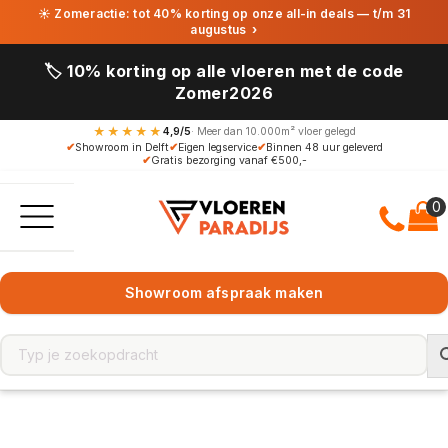
☀ Zomeractie: tot 40% korting op onze all-in deals — t/m 31
augustus
›
🏷️ 10% korting op alle vloeren met de code
Zomer2026
★★★★★
4,9/5
· Meer dan 10.000m² vloer gelegd
✔
Showroom in Delft
✔
Eigen legservice
✔
Binnen 48 uur geleverd
✔
Gratis bezorging vanaf €500,-
Showroom afspraak maken