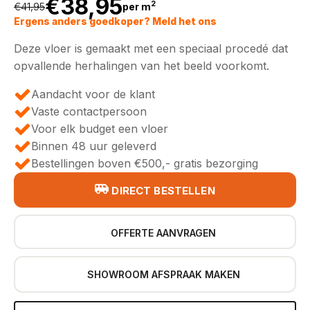
€
38,95
2
€
41,95
per m
Oorspronkelijke
Huidige
Ergens anders goedkoper? Meld het ons
Deze vloer is gemaakt met een speciaal procedé dat
prijs
prijs
opvallende herhalingen van het beeld voorkomt.
was:
is:
Aandacht voor de klant
Vaste contactpersoon
€41,95.
€38,95.
Voor elk budget een vloer
Binnen 48 uur geleverd
Bestellingen boven €500,- gratis bezorging
DIRECT BESTELLEN
OFFERTE AANVRAGEN
SHOWROOM AFSPRAAK MAKEN