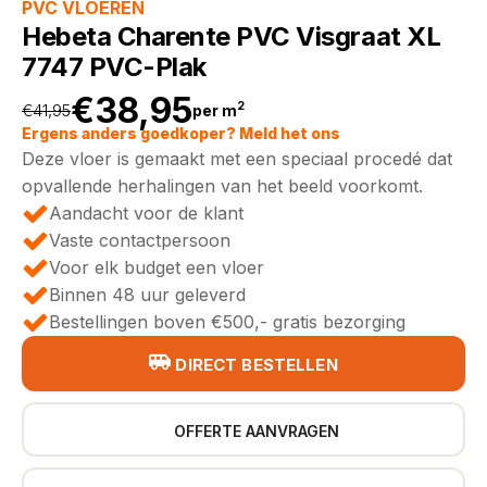
PVC VLOEREN
Hebeta Charente PVC Visgraat XL
7747 PVC-Plak
€
38,95
2
€
41,95
per m
Oorspronkelijke
Huidige
Ergens anders goedkoper? Meld het ons
Deze vloer is gemaakt met een speciaal procedé dat
prijs
prijs
opvallende herhalingen van het beeld voorkomt.
Aandacht voor de klant
was:
is:
Vaste contactpersoon
Voor elk budget een vloer
€41,95.
€38,95.
Binnen 48 uur geleverd
Bestellingen boven €500,- gratis bezorging
DIRECT BESTELLEN
OFFERTE AANVRAGEN