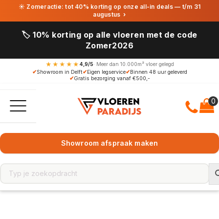
☀ Zomeractie: tot 40% korting op onze all-in deals — t/m 31
augustus
›
🏷️ 10% korting op alle vloeren met de code
Zomer2026
★★★★★
4,9/5
· Meer dan 10.000m² vloer gelegd
✔
Showroom in Delft
✔
Eigen legservice
✔
Binnen 48 uur geleverd
✔
Gratis bezorging vanaf €500,-
Showroom afspraak maken