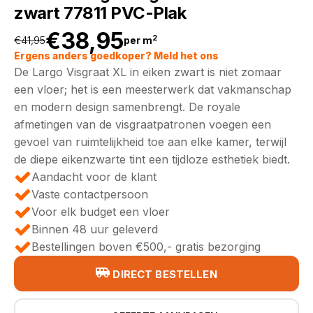
zwart 77811 PVC-Plak
€
38,95
2
€
41,95
per m
Oorspronkelijke
Huidige
Ergens anders goedkoper? Meld het ons
De Largo Visgraat XL in eiken zwart is niet zomaar
prijs
prijs
een vloer; het is een meesterwerk dat vakmanschap
en modern design samenbrengt. De royale
was:
is:
afmetingen van de visgraatpatronen voegen een
gevoel van ruimtelijkheid toe aan elke kamer, terwijl
€41,95.
€38,95.
de diepe eikenzwarte tint een tijdloze esthetiek biedt.
Aandacht voor de klant
Vaste contactpersoon
Voor elk budget een vloer
Binnen 48 uur geleverd
Bestellingen boven €500,- gratis bezorging
DIRECT BESTELLEN