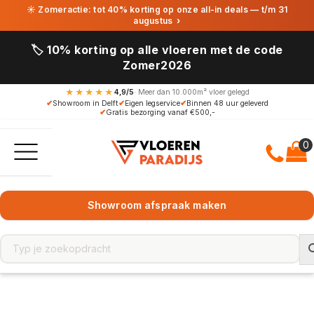
☀ Zomeractie: tot 40% korting op onze all-in deals — t/m 31
augustus
›
🏷️ 10% korting op alle vloeren met de code
Zomer2026
★★★★★
4,9/5
· Meer dan 10.000m² vloer gelegd
✔
Showroom in Delft
✔
Eigen legservice
✔
Binnen 48 uur geleverd
✔
Gratis bezorging vanaf €500,-
Showroom afspraak maken