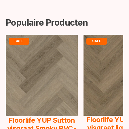
Populaire Producten
SALE
SALE
Floorlife YU
Floorlife YUP Sutton
visgraat lig
visgraat Smoky PVC-