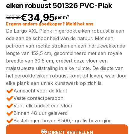
eiken robuust 501326 PVC-Plak
€
34,95
2
€
39,95
per m
Oorspronkelijke
Huidige
Ergens anders goedkoper? Meld het ons
De Largo XXL Plank in gerookt eiken robuust is een
prijs
prijs
ode aan de schoonheid van de natuur. Met een
patroon van rechte stroken en een indrukwekkende
was:
is:
lengte van 152,5 cm, gecombineerd met een royale
breedte van 30,5 cm, creëert deze vloer een
€39,95.
€34,95.
majestueuze uitstraling in elke ruimte. De diepte van
het gerookte eiken robuust komt tot leven, waardoor
elke plank een uniek kunstwerk op zich is.
Aandacht voor de klant
Vaste contactpersoon
Voor elk budget een vloer
Binnen 48 uur geleverd
Bestellingen boven €500,- gratis bezorging
DIRECT BESTELLEN