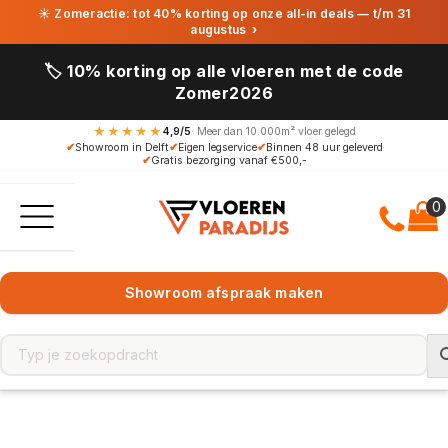
☀ Zomeractie: tot 40% korting op onze all-in deals — t/m 31
augustus
›
🏷️ 10% korting op alle vloeren met de code
Zomer2026
★★★★★
4,9/5
· Meer dan 10.000m² vloer gelegd
✔
Showroom in Delft
✔
Eigen legservice
✔
Binnen 48 uur geleverd
✔
Gratis bezorging vanaf €500,-
Showroom afspraak maken