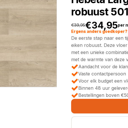
robuust 50
€
34,95
€
39,95
per 
Oorspronkeli
Huidige
Ergens anders goedkoper? 
De eerste stap naar een ti
prijs
prijs
eiken robuust. Deze vloer 
met een unieke combinatie 
was:
is:
met de warmte van deze v
Aandacht voor de klan
€39,95.
€34,95.
Vaste contactpersoon
Voor elk budget een v
Binnen 48 uur gelever
Bestellingen boven €50