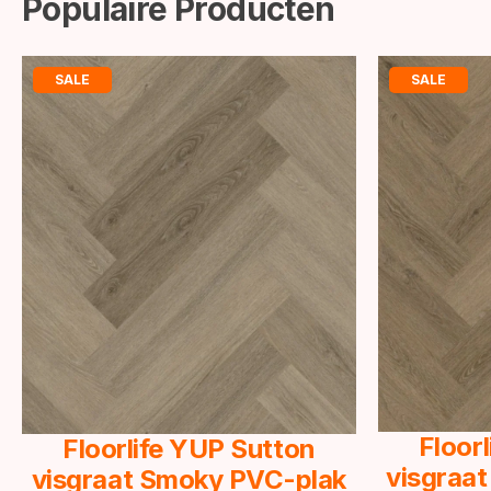
Populaire Producten
SALE
SALE
Floor
Floorlife YUP Sutton
visgraat
visgraat Smoky PVC-plak