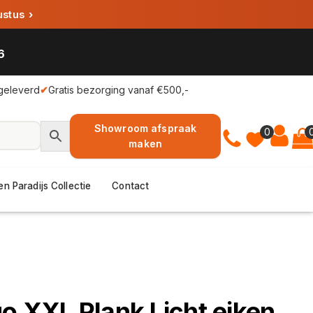
ustus
›
6
geleverd
✔
Gratis bezorging vanaf €500,-
Showroom afspraak
0
maken
en Paradijs Collectie
Contact
o XXL Plank Licht eiken