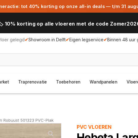
ractie: tot 40% korting op onze all-in deals — t/m 31 aug
🏷️ 10% korting op alle vloeren met de code Zomer202
vloer gelegd
✔
Showroom in Delft
✔
Eigen legservice
✔
Binnen 48 uur 
arket
Traprenovatie
Toebehoren
Wandpanelen
Vloer
en Robuust 501323 PVC-Plak
PVC VLOEREN
Hebeta Larg