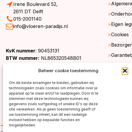
Algemen
Irene Boulevard 52,
2611 DT Delft
Onderho
015-2001140
Eigen leg
info@vloeren-paradijs.nl
Cookies
Bezorgen
KvK nummer
: 90453131
Garantie
BTW
nummer:
NL865320548B01
Retourne
Beheer cookie toestemming
Gratis st
Om de beste ervaringen te bieden, gebruiken wij
Werkgeb
technologieën zoals cookies om informatie over je
apparaat op te slaan en/of te raadplegen. Door in te
stemmen met deze technologieën kunnen wij
gegevens zoals surfgedrag of unieke ID's op deze
site verwerken. Als je geen toestemming geeft of
uw toestemming intrekt, kan dit een nadelige
invloed hebben op bepaalde functies en
mogelijkheden.
copyright ©2026