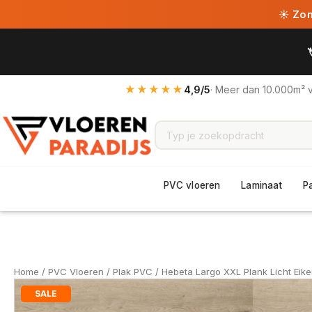
☀ Zome
★★★★★
4,9/5
· Meer dan 10.000m² 
PVC vloeren
Laminaat
P
Home
/
PVC Vloeren
/
Plak PVC
/ Hebeta Largo XXL Plank Licht Eik
SALE