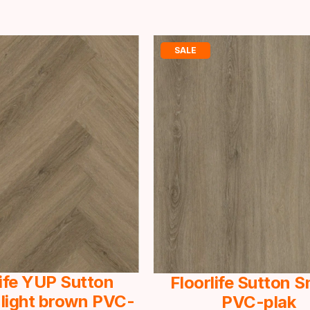
SALE
life YUP Sutton
Floorlife Sutton 
 light brown PVC-
PVC-plak