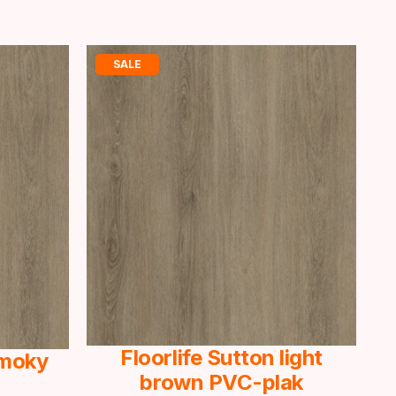
SALE
Floorlife Sutton light
Smoky
brown PVC-plak