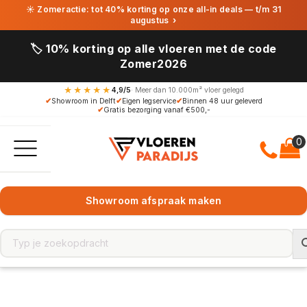
☀ Zomeractie: tot 40% korting op onze all-in deals — t/m 31
augustus
›
🏷️ 10% korting op alle vloeren met de code
Zomer2026
★★★★★
4,9/5
· Meer dan 10.000m² vloer gelegd
✔
Showroom in Delft
✔
Eigen legservice
✔
Binnen 48 uur geleverd
✔
Gratis bezorging vanaf €500,-
Showroom afspraak maken