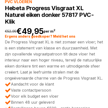
PVC VLOEREN
Hebeta Progress Visgraat XL
Naturel eiken donker 57817 PVC-
Klik
€
49,95
2
€
52,95
per m
Oorspronkelijke
Huidige
Ergens anders goedkoper? Meld het ons
De Progress Visgraat XL is niet zomaar een vloer; het
prijs
prijs
is een statement van klasse en duurzaamheid. Met
zijn opvallende visgraatpatroon tilt deze vloer het
was:
is:
interieur naar een hoger niveau, terwijl de natuurlijke
eiken donkere tint een warme en uitnodigende sfeer
€52,95.
€49,95.
creëert. Laat je leefruimte stralen met de
ongeëvenaarde charme van de Progress Visgraat XL.
Aandacht voor de klant
Vaste contactpersoon
Voor elk budget een vloer
Binnen 48 uur geleverd