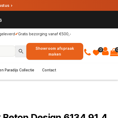
ustus
›
6
geleverd
✔
Gratis bezorging vanaf €500,-
Showroom afspraak
0
maken
en Paradijs Collectie
Contact
 Beton Design 6134 91,4