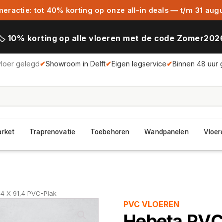
ractie: tot 40% korting op onze all-in deals — t/m 31 aug
🏷️ 10% korting op alle vloeren met de code Zomer202
vloer gelegd
✔
Showroom in Delft
✔
Eigen legservice
✔
Binnen 48 uur 
arket
Traprenovatie
Toebehoren
Wandpanelen
Vloer
4 X 91,4 PVC-Plak
PVC VLOEREN
Hebeta PVC