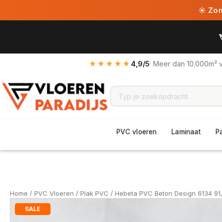
☀ Zome
★★★★★
4,9/5
· Meer dan 10.000m² 
PVC vloeren
Laminaat
P
Home
/
PVC Vloeren
/
Plak PVC
/ Hebeta PVC Beton Design 6134 91,
SALE