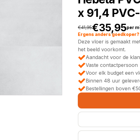
x 91,4 PVC-
€
35,95
€
41,95
per m
Oorspronkeli
Huidige
Ergens anders goedkoper? 
Deze vloer is gemaakt met
prijs
prijs
het beeld voorkomt.
Aandacht voor de klan
was:
is:
Vaste contactpersoon
Voor elk budget een v
€41,95.
€35,95.
Binnen 48 uur gelever
Bestellingen boven €50