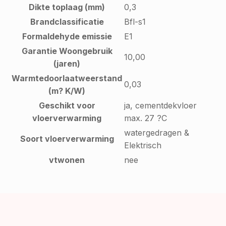
Dikte toplaag (mm)
0,3
Brandclassificatie
Bfl-s1
Formaldehyde emissie
E1
Garantie Woongebruik
10,00
(jaren)
Warmtedoorlaatweerstand
0,03
(m? K/W)
Geschikt voor
ja, cementdekvloer
vloerverwarming
max. 27 ?C
watergedragen &
Soort vloerverwarming
Elektrisch
vtwonen
nee