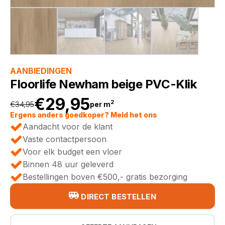
AANBIEDINGEN
Floorlife Newham beige PVC-Klik
€
29,95
2
€
34,95
per m
Oorspronkelijke
Huidige
Ergens anders goedkoper? Meld het ons
Aandacht voor de klant
prijs
prijs
Vaste contactpersoon
Voor elk budget een vloer
was:
is:
Binnen 48 uur geleverd
Bestellingen boven €500,- gratis bezorging
€34,95.
€29,95.
DIRECT BESTELLEN