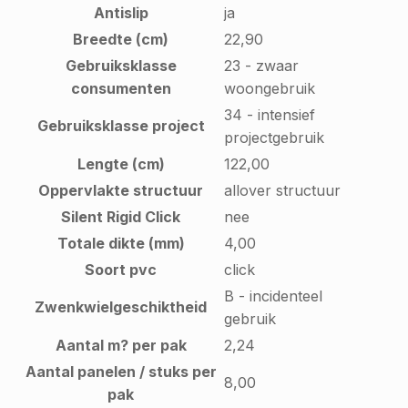
Antislip
ja
Breedte (cm)
22,90
Gebruiksklasse
23 - zwaar
consumenten
woongebruik
34 - intensief
Gebruiksklasse project
projectgebruik
Lengte (cm)
122,00
Oppervlakte structuur
allover structuur
Silent Rigid Click
nee
Totale dikte (mm)
4,00
Soort pvc
click
B - incidenteel
Zwenkwielgeschiktheid
gebruik
Aantal m? per pak
2,24
Aantal panelen / stuks per
8,00
pak