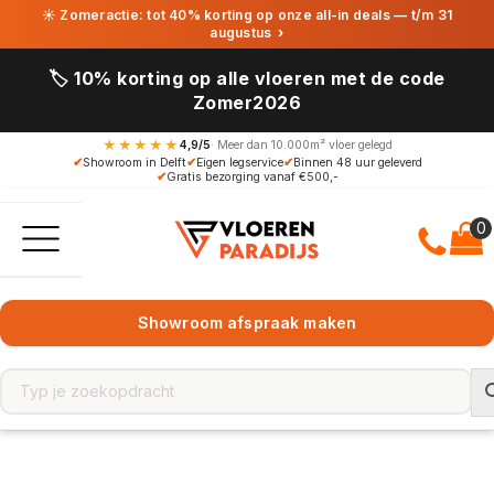
☀ Zomeractie: tot 40% korting op onze all-in deals — t/m 31
augustus
›
🏷️ 10% korting op alle vloeren met de code
Zomer2026
★★★★★
4,9/5
· Meer dan 10.000m² vloer gelegd
✔
Showroom in Delft
✔
Eigen legservice
✔
Binnen 48 uur geleverd
✔
Gratis bezorging vanaf €500,-
Showroom afspraak maken