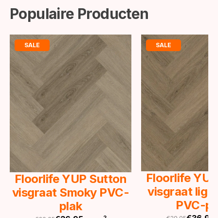
Populaire Producten
SALE
SALE
Floorlife YU
Floorlife YUP Sutton
visgraat lig
visgraat Smoky PVC-
PVC-pl
plak
2