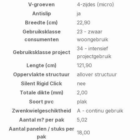
V-groeven
4-zijdes (micro)
Antislip
ja
Breedte (cm)
22,90
Gebruiksklasse
23 - zwaar
consumenten
woongebruik
34 - intensief
Gebruiksklasse project
projectgebruik
Lengte (cm)
121,90
Oppervlakte structuur
allover structuur
Silent Rigid Click
nee
Totale dikte (mm)
2,00
Soort pvc
plak
Zwenkwielgeschiktheid
A - continu gebruik
Aantal m? per pak
5,02
Aantal panelen / stuks per
18,00
pak