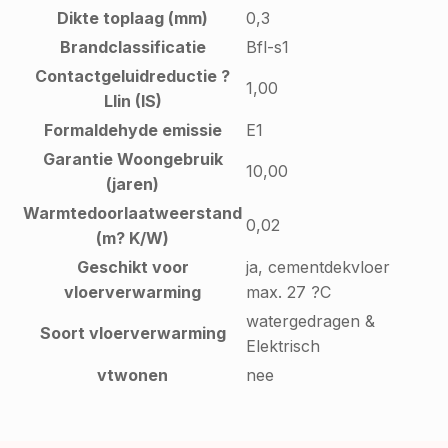
Dikte toplaag (mm)
0,3
Brandclassificatie
Bfl-s1
Contactgeluidreductie ?
1,00
Llin (IS)
Formaldehyde emissie
E1
Garantie Woongebruik
10,00
(jaren)
Warmtedoorlaatweerstand
0,02
(m? K/W)
Geschikt voor
ja, cementdekvloer
vloerverwarming
max. 27 ?C
watergedragen &
Soort vloerverwarming
Elektrisch
vtwonen
nee