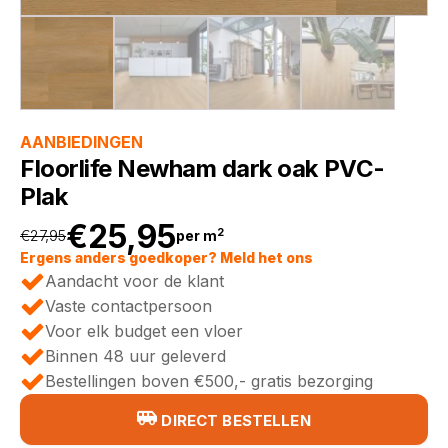
AANBIEDINGEN
Floorlife Newham dark oak PVC-
Plak
€
25,95
2
€
27,95
per m
Oorspronkelijke
Huidige
Ergens anders goedkoper? Meld het ons
Aandacht voor de klant
prijs
prijs
Vaste contactpersoon
Voor elk budget een vloer
was:
is:
Binnen 48 uur geleverd
Bestellingen boven €500,- gratis bezorging
€27,95.
€25,95.
DIRECT BESTELLEN