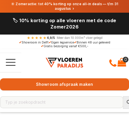
☀ Zomeractie: tot 40% korting op onze all-in deals — t/m 31
augustus
›
🏷️ 10% korting op alle vloeren met de code
Zomer2026
★★★★★
4,9/5
· Meer dan 10.000m² vloer gelegd
✔
Showroom in Delft
✔
Eigen legservice
✔
Binnen 48 uur geleverd
✔
Gratis bezorging vanaf €500,-
Showroom afspraak maken