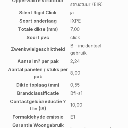
Oppervlakte structuur
structuur (EIR)
Silent Rigid Click
ja
Soort onderlaag
IXPE
Totale dikte (mm)
7,00
Soort pvc
click
B - incidenteel
Zwenkwielgeschiktheid
gebruik
Aantal m? per pak
2,24
Aantal panelen / stuks per
8,00
pak
Dikte toplaag (mm)
0,55
Brandclassificatie
Bfl-s1
Contactgeluidreductie ?
10,00
Llin (IS)
Formaldehyde emissie
E1
Garantie Woongebruik