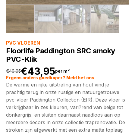
PVC VLOEREN
Floorlife Paddington SRC smoky
PVC-Klik
€
43,95
2
€
49,95
per m
Oorspronkelijke
Huidige
Ergens anders goedkoper? Meld het ons
De warme en rijke uitstraling van hout vind je
prijs
prijs
prachtig terug in onze rustige en natuurgetrouwe
pvc-vloer Paddington Collection (EIR). Deze vloer is
was:
is:
verkrijgbaar in zes kleuren, vari?rend van beige tot
donkergrijs, en sluiten daarnaast naadloos aan op
€49,95.
€43,95.
meerdere decors in onze collectie traprenovatie. De
stroken zijn afgewerkt met een extra matte toplaag