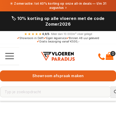
☀ Zomeractie: tot 40% korting op onze all-in deals — t/m 31
augustus
›
🏷️ 10% korting op alle vloeren met de code
Zomer2026
★★★★★
4,9/5
· Meer dan 10.000m² vloer gelegd
✔
Showroom in Delft
✔
Eigen legservice
✔
Binnen 48 uur geleverd
✔
Gratis bezorging vanaf €500,-
Showroom afspraak maken