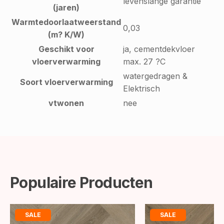
levenslange garantie
(jaren)
Warmtedoorlaatweerstand
0,03
(m? K/W)
Geschikt voor
ja, cementdekvloer
vloerverwarming
max. 27 ?C
watergedragen &
Soort vloerverwarming
Elektrisch
vtwonen
nee
Populaire Producten
SALE
SALE