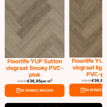
Floorlife YU
Floorlife YUP Sutton
visgraat lig
visgraat Smoky PVC-
PVC-pl
plak
€
36,95
€
36,95
2
€
39,95
per m
€
39,95
Oorspronkeli
Huidige
Oorspronkelijke
Huidige
prijs
prijs
prijs
prijs
IN WINKEL
IN WINKELWAGEN
was:
is:
was:
is:
€39,95.
€36,95.
€39,95.
€36,95.