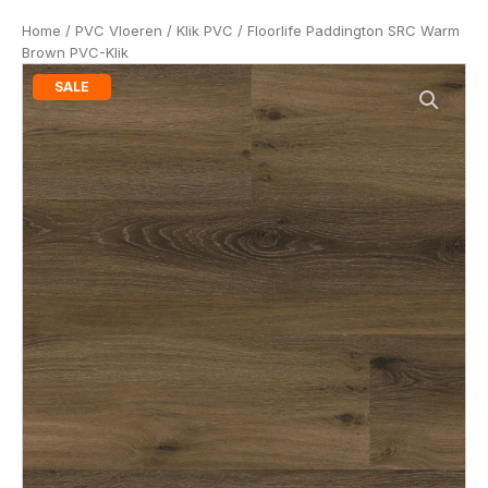
Home
/
PVC Vloeren
/
Klik PVC
/ Floorlife Paddington SRC Warm
Brown PVC-Klik
SALE