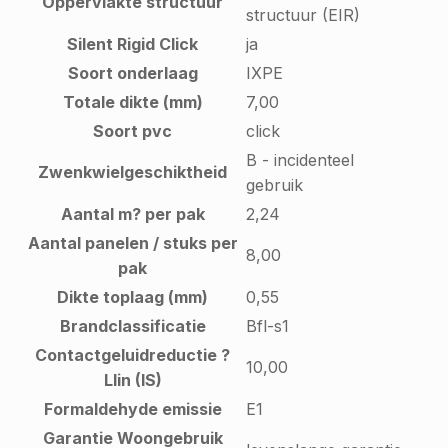
Oppervlakte structuur
structuur (EIR)
Silent Rigid Click
ja
Soort onderlaag
IXPE
Totale dikte (mm)
7,00
Soort pvc
click
B - incidenteel
Zwenkwielgeschiktheid
gebruik
Aantal m? per pak
2,24
Aantal panelen / stuks per
8,00
pak
Dikte toplaag (mm)
0,55
Brandclassificatie
Bfl-s1
Contactgeluidreductie ?
10,00
Llin (IS)
Formaldehyde emissie
E1
Garantie Woongebruik