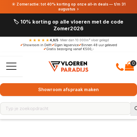
☀ Zomeractie: tot 40% korting op onze all-in deals — t/m 31
augustus
›
🏷️ 10% korting op alle vloeren met de code
Zomer2026
★★★★★
4,9/5
· Meer dan 10.000m² vloer gelegd
✔
Showroom in Delft
✔
Eigen legservice
✔
Binnen 48 uur geleverd
✔
Gratis bezorging vanaf €500,-
Showroom afspraak maken