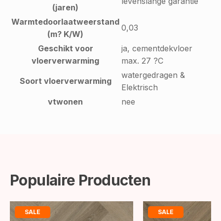
levenslange garantie
(jaren)
Warmtedoorlaatweerstand
0,03
(m? K/W)
Geschikt voor
ja, cementdekvloer
vloerverwarming
max. 27 ?C
watergedragen &
Soort vloerverwarming
Elektrisch
vtwonen
nee
Populaire Producten
SALE
SALE