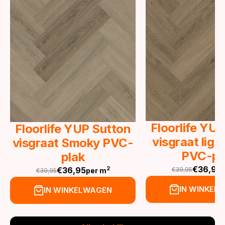
Floorlife YU
Floorlife YUP Sutton
visgraat lig
visgraat Smoky PVC-
PVC-pl
plak
€
36,95
€
36,95
2
€
39,95
per m
€
39,95
Oorspronkeli
Huidige
Oorspronkelijke
Huidige
prijs
prijs
prijs
prijs
IN WINKEL
IN WINKELWAGEN
was:
is:
was:
is:
€39,95.
€36,95.
€39,95.
€36,95.