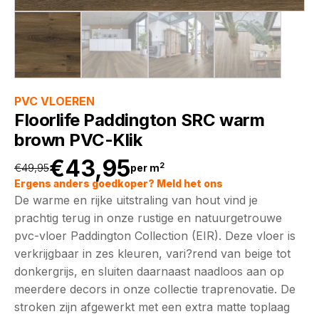
PVC VLOEREN
Floorlife Paddington SRC warm
brown PVC-Klik
€
43,95
2
€
49,95
per m
Oorspronkelijke
Huidige
Ergens anders goedkoper? Meld het ons
De warme en rijke uitstraling van hout vind je
prijs
prijs
prachtig terug in onze rustige en natuurgetrouwe
pvc-vloer Paddington Collection (EIR). Deze vloer is
was:
is:
verkrijgbaar in zes kleuren, vari?rend van beige tot
donkergrijs, en sluiten daarnaast naadloos aan op
€49,95.
€43,95.
meerdere decors in onze collectie traprenovatie. De
stroken zijn afgewerkt met een extra matte toplaag