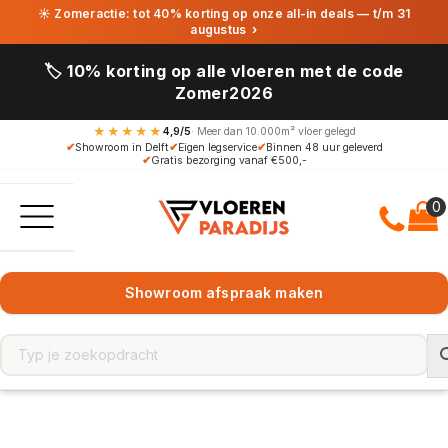
☀ Zomeractie: tot 40% korting op onze all-in deals — t/m 31
augustus
›
🏷️ 10% korting op alle vloeren met de code
Zomer2026
★★★★★
4,9/5
· Meer dan 10.000m² vloer gelegd
✔
Showroom in Delft
✔
Eigen legservice
✔
Binnen 48 uur geleverd
✔
Gratis bezorging vanaf €500,-
Showroom afspraak maken