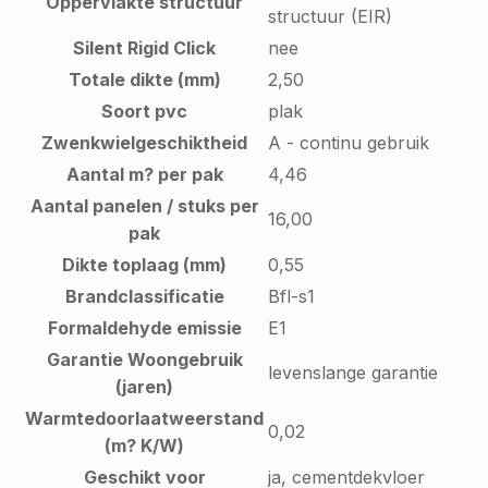
Oppervlakte structuur
structuur (EIR)
Silent Rigid Click
nee
Totale dikte (mm)
2,50
Soort pvc
plak
Zwenkwielgeschiktheid
A - continu gebruik
Aantal m? per pak
4,46
Aantal panelen / stuks per
16,00
pak
Dikte toplaag (mm)
0,55
Brandclassificatie
Bfl-s1
Formaldehyde emissie
E1
Garantie Woongebruik
levenslange garantie
(jaren)
Warmtedoorlaatweerstand
0,02
(m? K/W)
Geschikt voor
ja, cementdekvloer