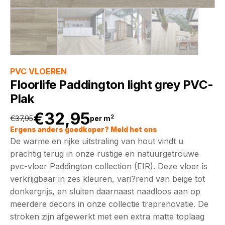
PVC VLOEREN
Floorlife Paddington light grey PVC-
Plak
€
32,95
2
€
37,95
per m
Oorspronkelijke
Huidige
Ergens anders goedkoper? Meld het ons
De warme en rijke uitstraling van hout vindt u
prijs
prijs
prachtig terug in onze rustige en natuurgetrouwe
pvc-vloer Paddington collection (EIR). Deze vloer is
was:
is:
verkrijgbaar in zes kleuren, vari?rend van beige tot
donkergrijs, en sluiten daarnaast naadloos aan op
€37,95.
€32,95.
meerdere decors in onze collectie traprenovatie. De
stroken zijn afgewerkt met een extra matte toplaag