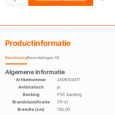
granaat
1045
|
130cm
-
incl.
2x2,5cm
stootrand
Productinformatie
aantal
Beschrijving
Beoordelingen (0)
Algemene informatie
Artikelnummer
2406104511
Antistatisch
ja
Backing
PVC backing
Brandclassificatie
Cfl-s1
Breedte (cm)
130,00