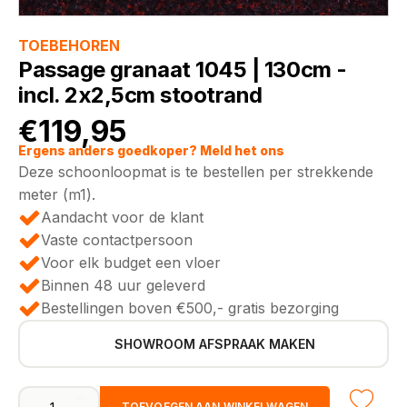
TOEBEHOREN
Passage granaat 1045 | 130cm -
incl. 2x2,5cm stootrand
€
119,95
Ergens anders goedkoper? Meld het ons
Deze schoonloopmat is te bestellen per strekkende
meter (m1).
Aandacht voor de klant
Vaste contactpersoon
Voor elk budget een vloer
Binnen 48 uur geleverd
Bestellingen boven €500,- gratis bezorging
SHOWROOM AFSPRAAK MAKEN
Passage
TOEVOEGEN AAN WINKELWAGEN