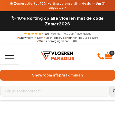
☀ Zomeractie: tot 40% korting op onze all-in deals — t/m 31
augustus
›
🏷️ 10% korting op alle vloeren met de code
Zomer2026
★★★★★
4,9/5
· Meer dan 10.000m² vloer gelegd
✔
Showroom in Delft
✔
Eigen legservice
✔
Binnen 48 uur geleverd
✔
Gratis bezorging vanaf €500,-
Showroom afspraak maken