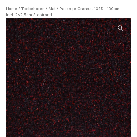
Home
/
Toebehoren
/
Mat
/ Passage Granaat 1045 | 130cm -
Incl. 2x2,5cm Stootrand