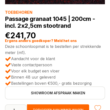
TOEBEHOREN
Passage granaat 1045 | 200cm -
incl. 2x2,5cm stootrand
€
241,70
Ergens anders goedkoper? Meld het ons
Deze schoonloopmat is te bestellen per strekkende
meter (m1).
Aandacht voor de klant
Vaste contactpersoon
Voor elk budget een vloer
Binnen 48 uur geleverd
Bestellingen boven €500,- gratis bezorging
SHOWROOM AFSPRAAK MAKEN
Passage
TOEVOEGEN AAN WINKELWAGEN