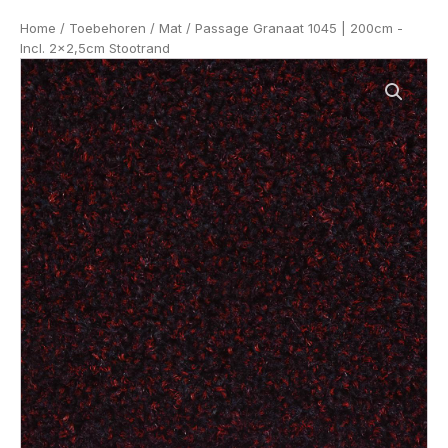
Home
/
Toebehoren
/
Mat
/ Passage Granaat 1045 | 200cm -
Incl. 2x2,5cm Stootrand