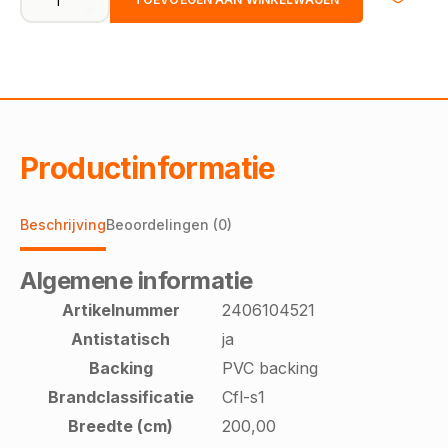
granaat
1045
|
200cm
-
incl.
2x2,5cm
stootrand
Productinformatie
aantal
Beschrijving
Beoordelingen (0)
Algemene informatie
Artikelnummer
2406104521
Antistatisch
ja
Backing
PVC backing
Brandclassificatie
Cfl-s1
Breedte (cm)
200,00