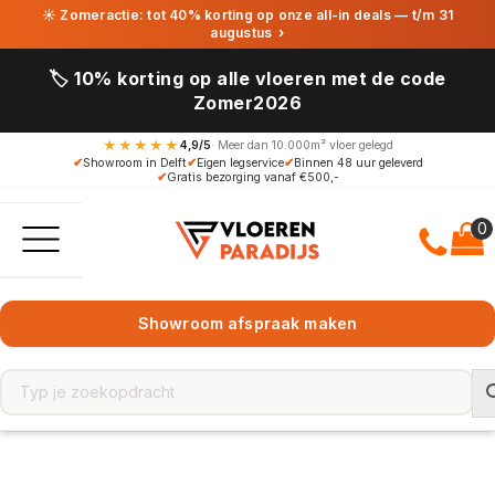
☀ Zomeractie: tot 40% korting op onze all-in deals — t/m 31
augustus
›
🏷️ 10% korting op alle vloeren met de code
Zomer2026
★★★★★
4,9/5
· Meer dan 10.000m² vloer gelegd
✔
Showroom in Delft
✔
Eigen legservice
✔
Binnen 48 uur geleverd
✔
Gratis bezorging vanaf €500,-
Showroom afspraak maken