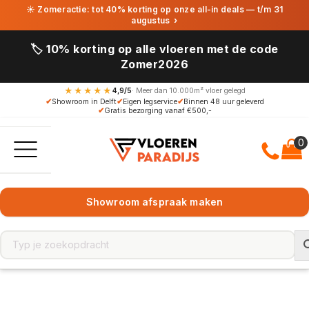
☀ Zomeractie: tot 40% korting op onze all-in deals — t/m 31
augustus
›
🏷️ 10% korting op alle vloeren met de code
Zomer2026
★★★★★
4,9/5
· Meer dan 10.000m² vloer gelegd
✔
Showroom in Delft
✔
Eigen legservice
✔
Binnen 48 uur geleverd
✔
Gratis bezorging vanaf €500,-
Showroom afspraak maken