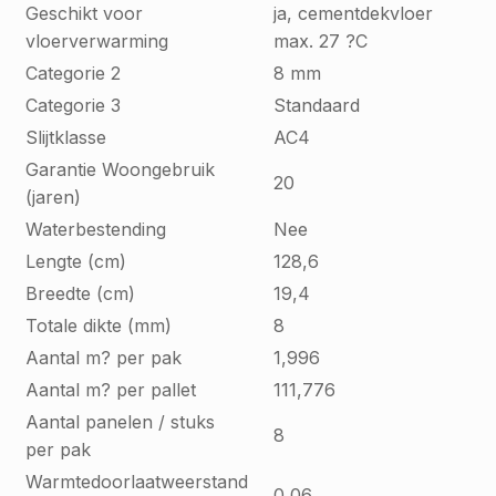
Geschikt voor
ja, cementdekvloer
vloerverwarming
max. 27 ?C
Categorie 2
8 mm
Categorie 3
Standaard
Slijtklasse
AC4
Garantie Woongebruik
20
(jaren)
Waterbestending
Nee
Lengte (cm)
128,6
Breedte (cm)
19,4
Totale dikte (mm)
8
Aantal m? per pak
1,996
Aantal m? per pallet
111,776
Aantal panelen / stuks
8
per pak
Warmtedoorlaatweerstand
0,06