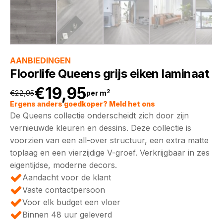
AANBIEDINGEN
Floorlife Queens grijs eiken laminaat
€
19,95
2
€
22,95
per m
Oorspronkelijke
Huidige
Ergens anders goedkoper? Meld het ons
De Queens collectie onderscheidt zich door zijn
prijs
prijs
vernieuwde kleuren en dessins. Deze collectie is
voorzien van een all-over structuur, een extra matte
was:
is:
toplaag en een vierzijdige V-groef. Verkrijgbaar in zes
eigentijdse, moderne decors.
€22,95.
€19,95.
Aandacht voor de klant
Vaste contactpersoon
Voor elk budget een vloer
Binnen 48 uur geleverd