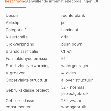
Beschrijving
Aanvullende informatie
Beoordelingen (0)
Dessin
rechte plank
Antislip
ja
Categorie 1
Laminaat
Kleurfamilie
grijs
Clickverbinding
push down
Brandclassificatie
Cfl-s1
Formaldehyde emissie
E1
Soort vloerverwarming
watergedragen
V-groeven
4-zijdes
Oppervlakte structuur
allover structuur
32 - normaal
Gebruiksklasse project
projectgebruik
Gebruiksklasse
23 - zwaar
consumenten
woongebruik