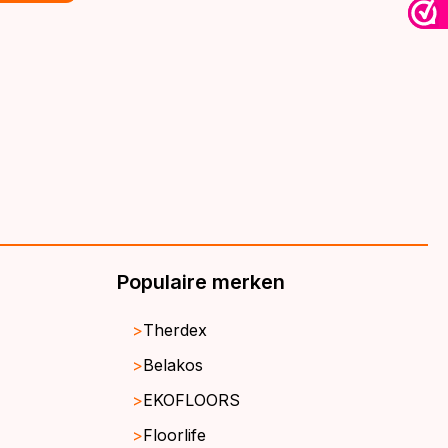
€39,95.
€32,95.
Populaire merken
Therdex
Belakos
EKOFLOORS
Floorlife