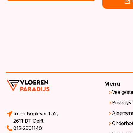
€39,95.
€36,95.
wa
is:
€3
€3
Menu
Veelgest
Privacyve
Algemen
Irene Boulevard 52,
2611 DT Delft
Onderho
015-2001140