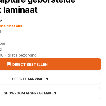
k laminaat
2
m
jke
Meld het ons
t
loer
d
0,- gratis bezorging
DIRECT BESTELLEN
OFFERTE AANVRAGEN
SHOWROOM AFSPRAAK MAKEN