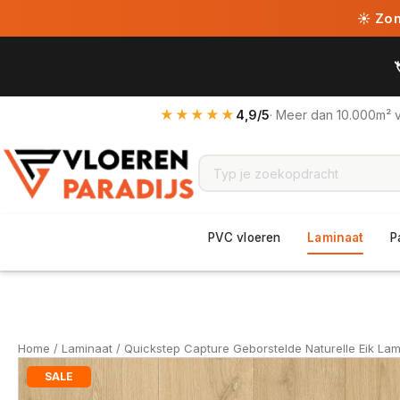
☀ Zome
★★★★★
4,9/5
· Meer dan 10.000m² 
PVC vloeren
Laminaat
P
Home
/
Laminaat
/ Quickstep Capture Geborstelde Naturelle Eik Lam
SALE