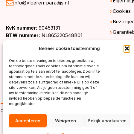
Eigen leg
info@vloeren-paradijs.nl
Cookies
Bezorgen
KvK nummer
: 90453131
Garantie
BTW
nummer:
NL865320548B01
Retourne
Beheer cookie toestemming
Gratis st
Om de beste ervaringen te bieden, gebruiken wij
Werkgeb
technologieën zoals cookies om informatie over je
apparaat op te slaan en/of te raadplegen. Door in te
stemmen met deze technologieën kunnen wij
gegevens zoals surfgedrag of unieke ID's op deze
site verwerken. Als je geen toestemming geeft of
uw toestemming intrekt, kan dit een nadelige
invloed hebben op bepaalde functies en
mogelijkheden.
copyright ©2026
Accepteren
Weigeren
Bekijk voorkeuren