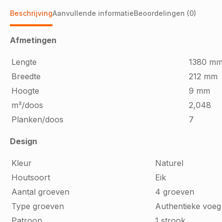
Beschrijving
Aanvullende informatie
Beoordelingen (0)
Afmetingen
Lengte
1380 m
Breedte
212 mm
Hoogte
9 mm
m²/doos
2,048
Planken/doos
7
Design
Kleur
Naturel
Houtsoort
Eik
Aantal groeven
4 groeven
Type groeven
Authentieke voeg
Patroon
1 strook