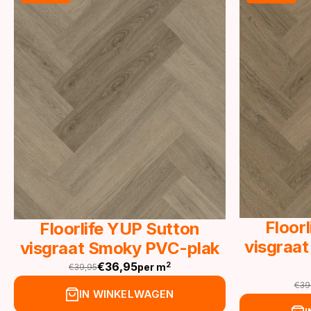
Floor
Floorlife YUP Sutton
visgraat
visgraat Smoky PVC-plak
€
36,95
2
per m
€
39,95
Oorspronkelijke
Huidige
€
39
prijs
prijs
Oor
Hu
IN WINKELWAGEN
was:
is:
pri
pri