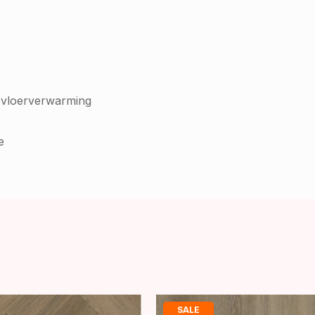
 vloerverwarming
e
SALE