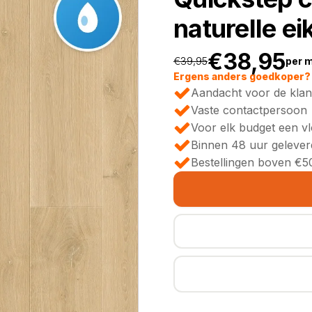
naturelle ei
€
38,95
€
39,95
per 
Oorspronkeli
Huidige
Ergens anders goedkoper? 
Aandacht voor de klan
prijs
prijs
Vaste contactpersoon
Voor elk budget een v
was:
is:
Binnen 48 uur gelever
Bestellingen boven €50
€39,95.
€38,95.