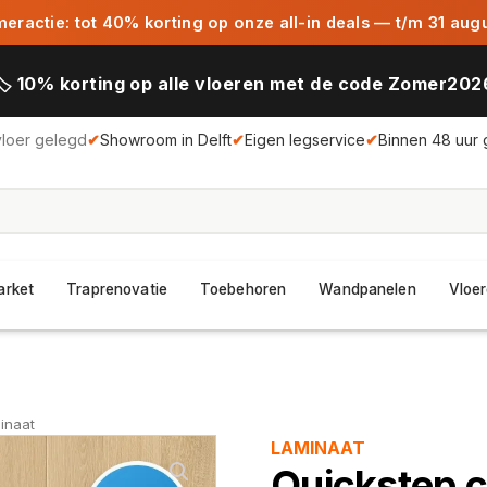
ractie: tot 40% korting op onze all-in deals — t/m 31 aug
🏷️ 10% korting op alle vloeren met de code Zomer202
vloer gelegd
✔
Showroom in Delft
✔
Eigen legservice
✔
Binnen 48 uur 
arket
Traprenovatie
Toebehoren
Wandpanelen
Vloer
inaat
LAMINAAT
Quickstep c