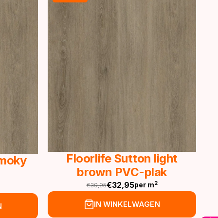
Floorlife Sutton light
Smoky
brown PVC-plak
€
32,95
2
per m
€
39,95
Oorspronkelijke
Huidige
prijs
prijs
IN WINKELWAGEN
N
was:
is: