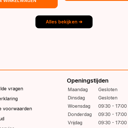
IN WINKELWAGEN
€39,95.
€32,95.
s:
9,95.
6,95.
Alles bekijken ➔
Openingstijden
elde vragen
Maandag
Gesloten
Dinsdag
Gesloten
rklaring
Woensdag
09:30 - 17:00
e voorwaarden
Donderdag
09:30 - 17:00
ud
Vrijdag
09:30 - 17:00