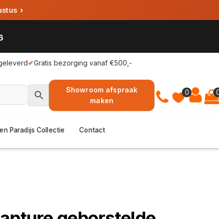
ustus
›
6
geleverd
✔
Gratis bezorging vanaf €500,-
Showroom afspraak
0
maken
en Paradijs Collectie
Contact
apture geborstelde