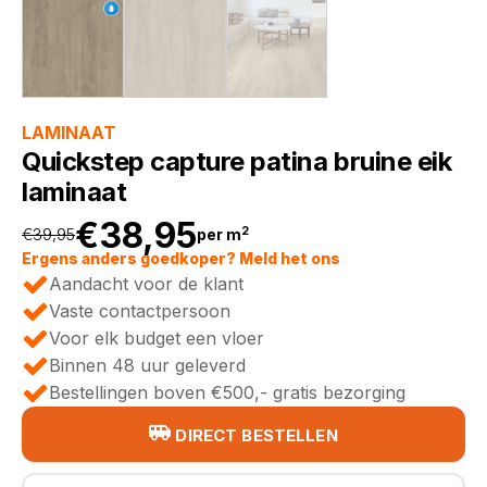
LAMINAAT
Quickstep capture patina bruine eik
laminaat
€
38,95
2
€
39,95
per m
Oorspronkelijke
Huidige
Ergens anders goedkoper? Meld het ons
Aandacht voor de klant
prijs
prijs
Vaste contactpersoon
Voor elk budget een vloer
was:
is:
Binnen 48 uur geleverd
Bestellingen boven €500,- gratis bezorging
€39,95.
€38,95.
DIRECT BESTELLEN