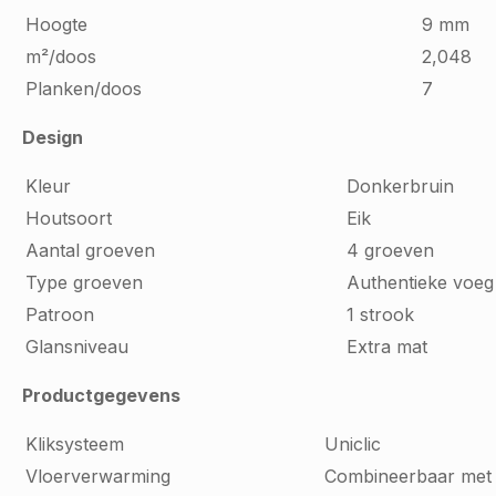
Hoogte
9 mm
m²/doos
2,048
Planken/doos
7
Design
Kleur
Donkerbruin
Houtsoort
Eik
Aantal groeven
4 groeven
Type groeven
Authentieke voeg
Patroon
1 strook
Glansniveau
Extra mat
Productgegevens
Kliksysteem
Uniclic
Vloerverwarming
Combineerbaar met