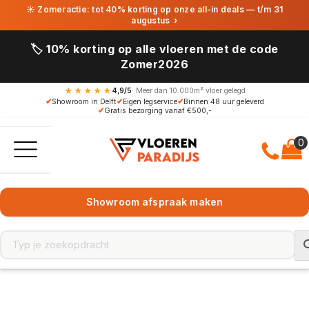
☀ Zomeractie: tot 40% korting op onze all-in deals — t/m 31
augustus
›
🏷️ 10% korting op alle vloeren met de code
Zomer2026
★★★★★
4,9/5
· Meer dan 10.000m² vloer gelegd
✔
Showroom in Delft
✔
Eigen legservice
✔
Binnen 48 uur geleverd
✔
Gratis bezorging vanaf €500,-
Showroom afspraak maken