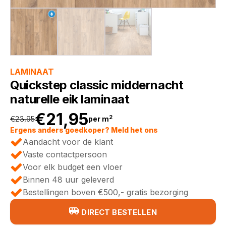
LAMINAAT
Quickstep classic middernacht
naturelle eik laminaat
€
21,95
2
€
23,95
per m
Oorspronkelijke
Huidige
Ergens anders goedkoper? Meld het ons
Aandacht voor de klant
prijs
prijs
Vaste contactpersoon
Voor elk budget een vloer
was:
is:
Binnen 48 uur geleverd
Bestellingen boven €500,- gratis bezorging
€23,95.
€21,95.
DIRECT BESTELLEN