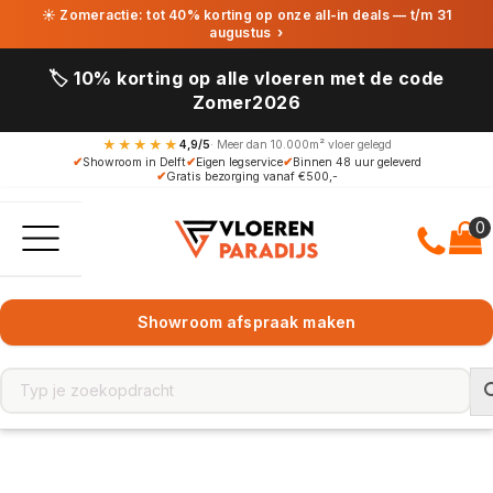
☀ Zomeractie: tot 40% korting op onze all-in deals — t/m 31
augustus
›
🏷️ 10% korting op alle vloeren met de code
Zomer2026
★★★★★
4,9/5
· Meer dan 10.000m² vloer gelegd
✔
Showroom in Delft
✔
Eigen legservice
✔
Binnen 48 uur geleverd
✔
Gratis bezorging vanaf €500,-
Showroom afspraak maken