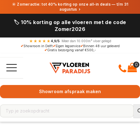
☀ Zomeractie: tot 40% korting op onze all-in deals — t/m 31
augustus
›
🏷️ 10% korting op alle vloeren met de code
Zomer2026
★★★★★
4,9/5
· Meer dan 10.000m² vloer gelegd
✔
Showroom in Delft
✔
Eigen legservice
✔
Binnen 48 uur geleverd
✔
Gratis bezorging vanaf €500,-
Showroom afspraak maken