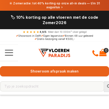
☀ Zomeractie: tot 40% korting op onze all-in deals — t/m 31
augustus
›
🏷️ 10% korting op alle vloeren met de code
Zomer2026
★★★★★
4,9/5
· Meer dan 10.000m² vloer gelegd
✔
Showroom in Delft
✔
Eigen legservice
✔
Binnen 48 uur geleverd
✔
Gratis bezorging vanaf €500,-
Showroom afspraak maken