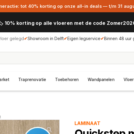
ractie: tot 40% korting op onze all-in deals — t/m 31 aug
🏷️ 10% korting op alle vloeren met de code Zomer202
vloer gelegd
✔
Showroom in Delft
✔
Eigen legservice
✔
Binnen 48 uur 
arket
Traprenovatie
Toebehoren
Wandpanelen
Vloer
t
LAMINAAT
Quickstep ma