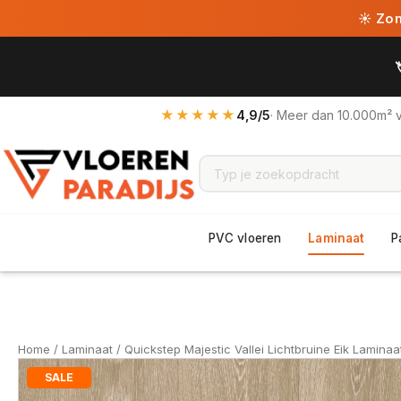
☀ Zome
★★★★★
4,9/5
· Meer dan 10.000m² 
PVC vloeren
Laminaat
P
Home
/
Laminaat
/ Quickstep Majestic Vallei Lichtbruine Eik Laminaa
SALE