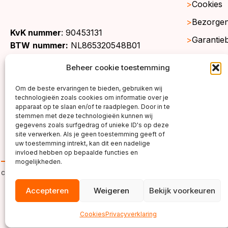
Cookies
Bezorgen
KvK nummer
: 90453131
Garantie
BTW
nummer:
NL865320548B01
Retourne
Beheer cookie toestemming
Gratis st
Om de beste ervaringen te bieden, gebruiken wij
Werkgeb
technologieën zoals cookies om informatie over je
apparaat op te slaan en/of te raadplegen. Door in te
stemmen met deze technologieën kunnen wij
gegevens zoals surfgedrag of unieke ID's op deze
site verwerken. Als je geen toestemming geeft of
uw toestemming intrekt, kan dit een nadelige
invloed hebben op bepaalde functies en
mogelijkheden.
copyright ©2026
Accepteren
Weigeren
Bekijk voorkeuren
Cookies
Privacyverklaring