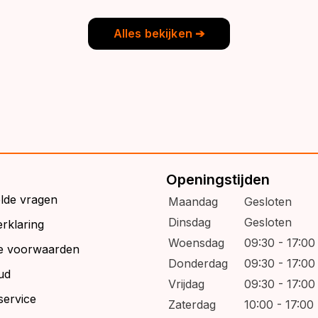
9,95.
6,95.
Alles bekijken ➔
Openingstijden
elde vragen
Maandag
Gesloten
Dinsdag
Gesloten
rklaring
Woensdag
09:30 - 17:00
e voorwaarden
Donderdag
09:30 - 17:00
ud
Vrijdag
09:30 - 17:00
service
Zaterdag
10:00 - 17:00