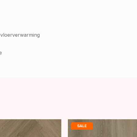
 vloerverwarming
e
SALE