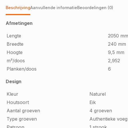
Beschrijving
Aanvullende informatie
Beoordelingen (0)
Afmetingen
Lengte
2050 m
Breedte
240 mm
Hoogte
9,5 mm
m²/doos
2,952
Planken/doos
6
Design
Kleur
Naturel
Houtsoort
Eik
Aantal groeven
4 groeven
Type groeven
Authentieke voeg
Patroon
1 strook