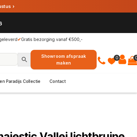
ustus
›
6
geleverd
✔
Gratis bezorging vanaf €500,-
Showroom afspraak
0
maken
en Paradijs Collectie
Contact
jestic Vallei lichtbruine