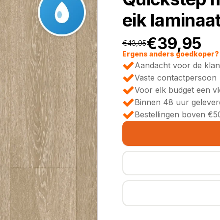
eik laminaa
€
39,95
€
43,95
Oorspronkeli
Huidige
Ergens anders goedkoper? 
Aandacht voor de klan
prijs
prijs
Vaste contactpersoon
Voor elk budget een v
was:
is:
Binnen 48 uur gelever
Bestellingen boven €50
€43,95.
€39,95.