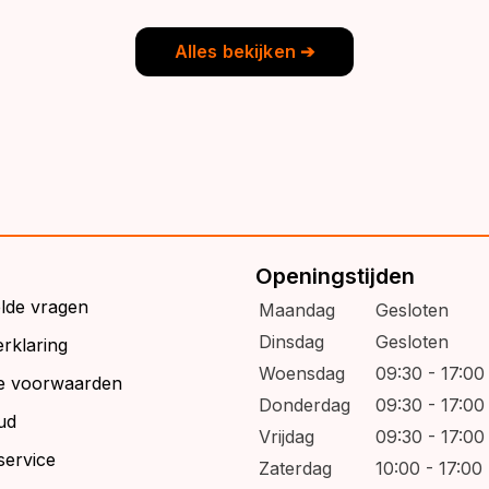
9,95.
6,95.
Alles bekijken ➔
Openingstijden
elde vragen
Maandag
Gesloten
Dinsdag
Gesloten
rklaring
Woensdag
09:30 - 17:00
e voorwaarden
Donderdag
09:30 - 17:00
ud
Vrijdag
09:30 - 17:00
service
Zaterdag
10:00 - 17:00