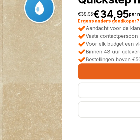
€
34,95
€
38,95
per 
Oorspronkeli
Huidige
Ergens anders goedkoper? 
Aandacht voor de klan
prijs
prijs
Vaste contactpersoon
Voor elk budget een v
was:
is:
Binnen 48 uur gelever
Bestellingen boven €50
€38,95.
€34,95.