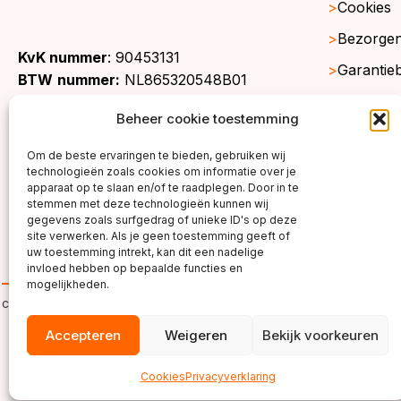
Cookies
Bezorgen
KvK nummer
: 90453131
Garantie
BTW
nummer:
NL865320548B01
Retourne
Beheer cookie toestemming
Gratis st
Om de beste ervaringen te bieden, gebruiken wij
Werkgeb
technologieën zoals cookies om informatie over je
apparaat op te slaan en/of te raadplegen. Door in te
stemmen met deze technologieën kunnen wij
gegevens zoals surfgedrag of unieke ID's op deze
site verwerken. Als je geen toestemming geeft of
uw toestemming intrekt, kan dit een nadelige
invloed hebben op bepaalde functies en
mogelijkheden.
copyright ©2026
Accepteren
Weigeren
Bekijk voorkeuren
Cookies
Privacyverklaring