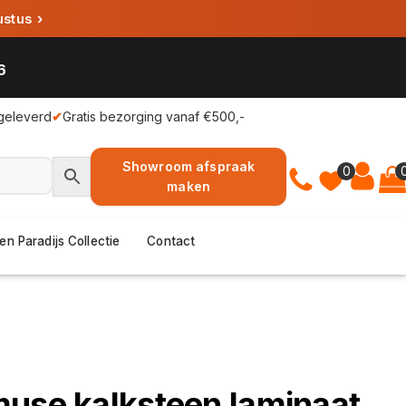
ustus
›
6
geleverd
✔
Gratis bezorging vanaf €500,-
Showroom afspraak
0
maken
en Paradijs Collectie
Contact
use kalksteen laminaat