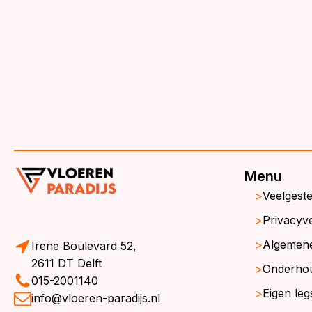
€3
€3
Menu
Veelgest
Privacyve
Algemen
Irene Boulevard 52,
2611 DT Delft
Onderho
015-2001140
Eigen leg
info@vloeren-paradijs.nl