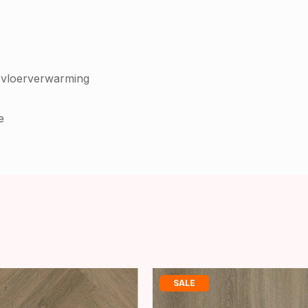
 vloerverwarming
e
SALE