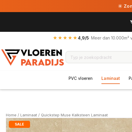
☀ Zome
★★★★★
4,9/5
· Meer dan 10.000m² 
PVC vloeren
Laminaat
P
Home
/
Laminaat
/ Quickstep Muse Kalksteen Laminaat
SALE