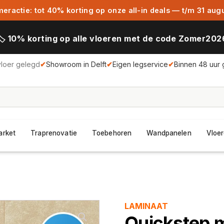
ractie: tot 40% korting op onze all-in deals — t/m 31 aug
🏷️ 10% korting op alle vloeren met de code Zomer202
vloer gelegd
✔
Showroom in Delft
✔
Eigen legservice
✔
Binnen 48 uur 
arket
Traprenovatie
Toebehoren
Wandpanelen
Vloer
LAMINAAT
Quickstep m