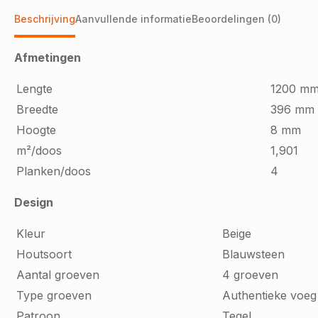
Beschrijving
Aanvullende informatie
Beoordelingen (0)
Afmetingen
Lengte
1200 m
Breedte
396 mm
Hoogte
8 mm
m²/doos
1,901
Planken/doos
4
Design
Kleur
Beige
Houtsoort
Blauwsteen
Aantal groeven
4 groeven
Type groeven
Authentieke voeg
Patroon
Tegel