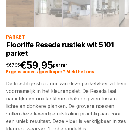
PARKET
Floorlife Reseda rustiek wit 5101
parket
€
59,95
2
€
67,95
per m
Oorspronkelijke
Huidige
Ergens anders goedkoper? Meld het ons
De krachtige structuur van deze parketvloer zit hem
prijs
prijs
voornamelijk in het kleurenpalet. De Reseda laat
namelijk een unieke kleurschakering zien tussen
was:
is:
lichte en donkere planken. De grovere noesten
vullen deze levendige uitstraling prachtig aan voor
€67,95.
€59,95.
een uniek resultaat. Deze vloer is verkrijgbaar in zes
kleuren, waarvan 1 onbehandeld is.