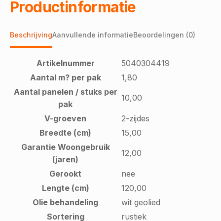
Productinformatie
Beschrijving
Aanvullende informatie
Beoordelingen (0)
Artikelnummer
5040304419
Aantal m? per pak
1,80
Aantal panelen / stuks per
10,00
pak
V-groeven
2-zijdes
Breedte (cm)
15,00
Garantie Woongebruik
12,00
(jaren)
Gerookt
nee
Lengte (cm)
120,00
Olie behandeling
wit geolied
Sortering
rustiek