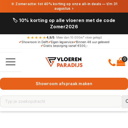
☀ Zomeractie: tot 40% korting op onze all-in deals — t/m 31
augustus
›
🏷️ 10% korting op alle vloeren met de code
Zomer2026
★★★★★
4,9/5
· Meer dan 10.000m² vloer gelegd
✔
Showroom in Delft
✔
Eigen legservice
✔
Binnen 48 uur geleverd
✔
Gratis bezorging vanaf €500,-
Showroom afspraak maken