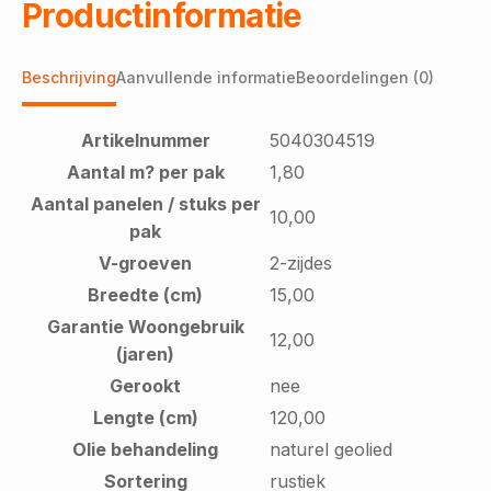
Productinformatie
Beschrijving
Aanvullende informatie
Beoordelingen (0)
Artikelnummer
5040304519
Aantal m? per pak
1,80
Aantal panelen / stuks per
10,00
pak
V-groeven
2-zijdes
Breedte (cm)
15,00
Garantie Woongebruik
12,00
(jaren)
Gerookt
nee
Lengte (cm)
120,00
Olie behandeling
naturel geolied
Sortering
rustiek