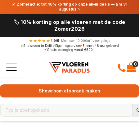
☀ Zomeractie: tot 40% korting op onze all-in deals — t/m 31
augustus
›
🏷️ 10% korting op alle vloeren met de code
Zomer2026
★★★★★
4,9/5
· Meer dan 10.000m² vloer gelegd
✔
Showroom in Delft
✔
Eigen legservice
✔
Binnen 48 uur geleverd
✔
Gratis bezorging vanaf €500,-
Showroom afspraak maken