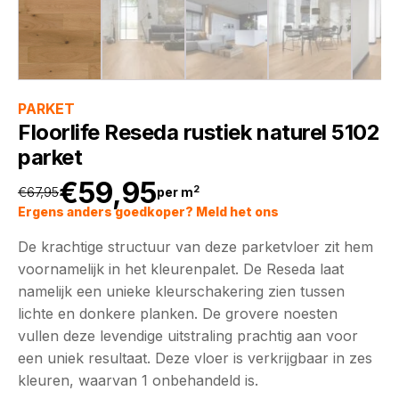
PARKET
Floorlife Reseda rustiek naturel 5102
parket
€
59,95
2
€
67,95
per m
Oorspronkelijke
Huidige
Ergens anders goedkoper? Meld het ons
De krachtige structuur van deze parketvloer zit hem
prijs
prijs
voornamelijk in het kleurenpalet. De Reseda laat
namelijk een unieke kleurschakering zien tussen
was:
is:
lichte en donkere planken. De grovere noesten
vullen deze levendige uitstraling prachtig aan voor
€67,95.
€59,95.
een uniek resultaat. Deze vloer is verkrijgbaar in zes
kleuren, waarvan 1 onbehandeld is.