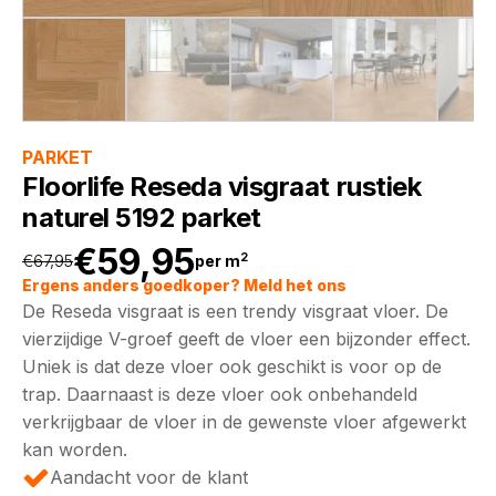
PARKET
Floorlife Reseda visgraat rustiek
naturel 5192 parket
€
59,95
2
€
67,95
per m
Oorspronkelijke
Huidige
Ergens anders goedkoper? Meld het ons
De Reseda visgraat is een trendy visgraat vloer. De
prijs
prijs
vierzijdige V-groef geeft de vloer een bijzonder effect.
Uniek is dat deze vloer ook geschikt is voor op de
was:
is:
trap. Daarnaast is deze vloer ook onbehandeld
verkrijgbaar de vloer in de gewenste vloer afgewerkt
€67,95.
€59,95.
kan worden.
Aandacht voor de klant