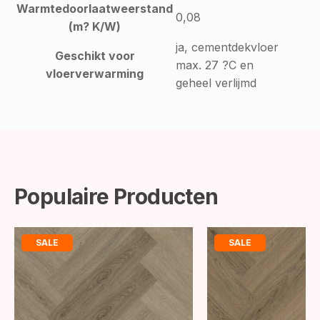
Warmtedoorlaatweerstand
0,08
(m? K/W)
ja, cementdekvloer
Geschikt voor
max. 27 ?C en
vloerverwarming
geheel verlijmd
Populaire Producten
SALE
SALE