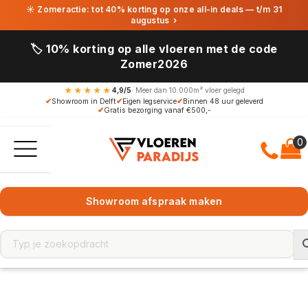
☀ Zomeractie: tot 40% korting op onze all-in deals — t/m 31
augustus
›
🏷️ 10% korting op alle vloeren met de code
Zomer2026
★★★★★
4,9/5
· Meer dan 10.000m² vloer gelegd
✔
Showroom in Delft
✔
Eigen legservice
✔
Binnen 48 uur geleverd
✔
Gratis bezorging vanaf €500,-
Showroom afspraak maken