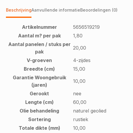
Beschrijving
Aanvullende informatie
Beoordelingen (0)
Artikelnummer
5656519219
Aantal m? per pak
1,80
Aantal panelen / stuks per
20,00
pak
V-groeven
4-zijdes
Breedte (cm)
15,00
Garantie Woongebruik
10,00
(jaren)
Gerookt
nee
Lengte (cm)
60,00
Olie behandeling
naturel geolied
Sortering
rustiek
Totale dikte (mm)
10,00