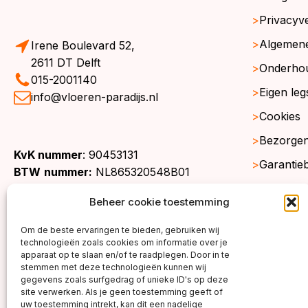
Privacyve
Algemen
Irene Boulevard 52,
2611 DT Delft
Onderho
015-2001140
Eigen leg
info@vloeren-paradijs.nl
Cookies
Bezorgen
KvK nummer
: 90453131
Garantie
BTW
nummer:
NL865320548B01
Retourne
Beheer cookie toestemming
Gratis st
Om de beste ervaringen te bieden, gebruiken wij
Werkgeb
technologieën zoals cookies om informatie over je
apparaat op te slaan en/of te raadplegen. Door in te
stemmen met deze technologieën kunnen wij
gegevens zoals surfgedrag of unieke ID's op deze
site verwerken. Als je geen toestemming geeft of
uw toestemming intrekt, kan dit een nadelige