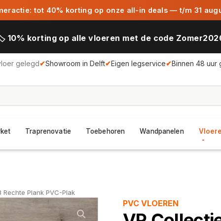
ractie: tot 40% korting op onze all-in deals — t/m 31 aug
🏷️ 10% korting op alle vloeren met de code Zomer202
vloer gelegd
✔
Showroom in Delft
✔
Eigen legservice
✔
Binnen 48 uur 
rket
Traprenovatie
Toebehoren
Wandpanelen
Vloere
3 Rechte Plank PVC-Plak
PVC VLOEREN
VP Collect