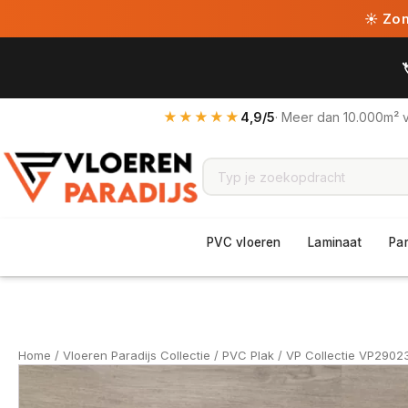
☀ Zome
★★★★★
4,9/5
· Meer dan 10.000m² 
PVC vloeren
Laminaat
Pa
Home
/
Vloeren Paradijs Collectie
/
PVC Plak
/ VP Collectie VP2902