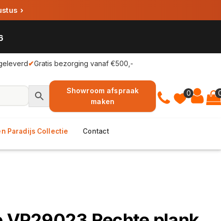
ustus
›
6
geleverd
✔
Gratis bezorging vanaf €500,-
Showroom afspraak
0
maken
n Paradijs Collectie
Contact
ie VP29023 Rechte plank