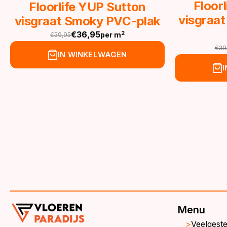
Floor
Floorlife YUP Sutton
visgraat
visgraat Smoky PVC-plak
€
36,95
2
per m
€
39,95
Oorspronkelijke
Huidige
€
39
prijs
prijs
Oor
Hu
IN WINKELWAGEN
was:
is:
pri
pri
€39,95.
€36,95.
wa
is:
€3
€3
Menu
Veelgest