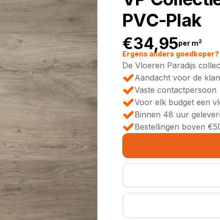
PVC-Plak
€
34,95
2
per m
Ergens anders goedkoper? 
De Vloeren Paradijs collec
Aandacht voor de klan
Vaste contactpersoon
Voor elk budget een v
Binnen 48 uur gelever
Bestellingen boven €50