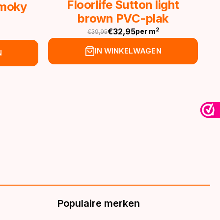
Floorlife Sutton light
Smoky
brown PVC-plak
€
32,95
2
per m
€
39,95
Oorspronkelijke
Huidige
prijs
prijs
IN WINKELWAGEN
N
was:
is:
€39,95.
€32,95.
Populaire merken