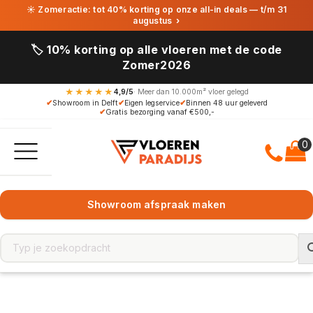
☀ Zomeractie: tot 40% korting op onze all-in deals — t/m 31
augustus
›
🏷️ 10% korting op alle vloeren met de code
Zomer2026
★★★★★
4,9/5
· Meer dan 10.000m² vloer gelegd
✔
Showroom in Delft
✔
Eigen legservice
✔
Binnen 48 uur geleverd
✔
Gratis bezorging vanaf €500,-
Showroom afspraak maken