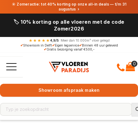
☀ Zomeractie: tot 40% korting op onze all-in deals — t/m 31
augustus
›
🏷️ 10% korting op alle vloeren met de code
Zomer2026
★★★★★
4,9/5
· Meer dan 10.000m² vloer gelegd
✔
Showroom in Delft
✔
Eigen legservice
✔
Binnen 48 uur geleverd
✔
Gratis bezorging vanaf €500,-
Showroom afspraak maken