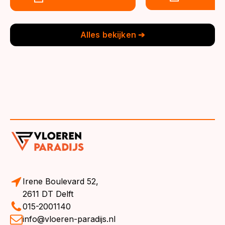
was:
is:
was:
is:
€39,95.
€36,95.
€39,95.
€36,95.
Alles bekijken ➔
Irene Boulevard 52,
2611 DT Delft
015-2001140
info@vloeren-paradijs.nl