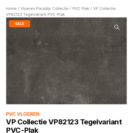
Home
/
Vloeren Paradijs Collectie
/
PVC Plak
/ VP Collectie
VP82123 Tegelvariant PVC-Plak
SALE
PVC VLOEREN
VP Collectie VP82123 Tegelvariant
PVC-Plak