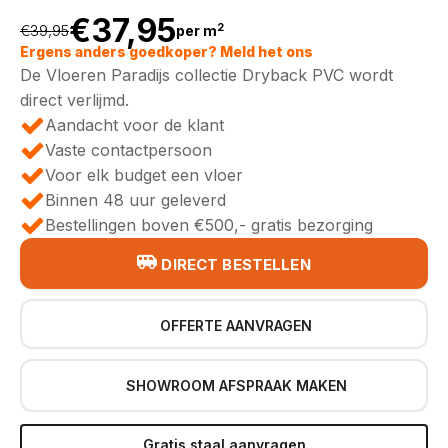
€
37,95
2
€
39,95
per m
Oorspronkelijke
Huidige
Ergens anders goedkoper? Meld het ons
De Vloeren Paradijs collectie Dryback PVC wordt
prijs
prijs
direct verlijmd.
Aandacht voor de klant
was:
is:
Vaste contactpersoon
Voor elk budget een vloer
€39,95.
€37,95.
Binnen 48 uur geleverd
Bestellingen boven €500,- gratis bezorging
DIRECT BESTELLEN
OFFERTE AANVRAGEN
SHOWROOM AFSPRAAK MAKEN
Gratis staal aanvragen