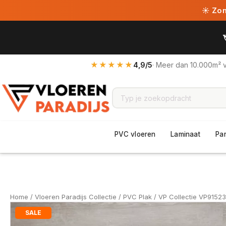
☀ Zome
★★★★★
4,9/5
· Meer dan 10.000m² 
PVC vloeren
Laminaat
Pa
Home
/
Vloeren Paradijs Collectie
/
PVC Plak
/ VP Collectie VP9152
SALE