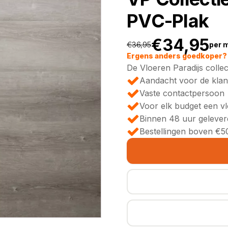
PVC-Plak
€
34,95
€
36,95
per 
Oorspronkeli
Huidige
Ergens anders goedkoper? 
De Vloeren Paradijs collec
prijs
prijs
Aandacht voor de klan
Vaste contactpersoon
was:
is:
Voor elk budget een v
Binnen 48 uur gelever
€36,95.
€34,95.
Bestellingen boven €50