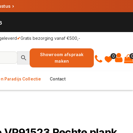
ustus
›
6
geleverd
✔
Gratis bezorging vanaf €500,-
Showroom afspraak
0
maken
n Paradijs Collectie
Contact
e VP91523 Rechte plank