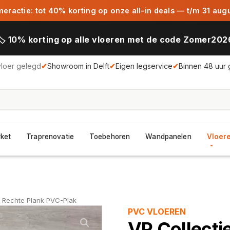
ractie: tot 40% korting op onze all-in deals — t/m 31 aug
🏷️ 10% korting op alle vloeren met de code Zomer202
vloer gelegd
✔
Showroom in Delft
✔
Eigen legservice
✔
Binnen 48 uur 
rket
Traprenovatie
Toebehoren
Wandpanelen
Vloere
3 Rechte Plank PVC-Plak
PVC VLOEREN
VP Collecti