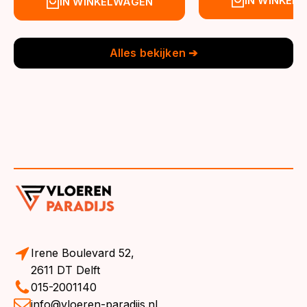
IN WINKEL
IN WINKELWAGEN
was:
is:
was:
is:
€39,95.
€36,95.
€39,95.
€36,95.
Alles bekijken ➔
Irene Boulevard 52,
2611 DT Delft
015-2001140
info@vloeren-paradijs.nl