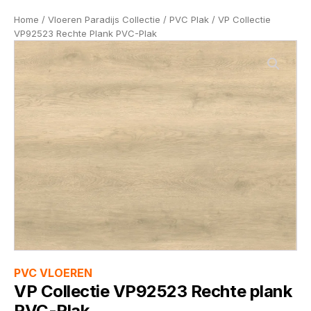
Home
/
Vloeren Paradijs Collectie
/
PVC Plak
/ VP Collectie
VP92523 Rechte Plank PVC-Plak
PVC VLOEREN
VP Collectie VP92523 Rechte plank
PVC-Plak