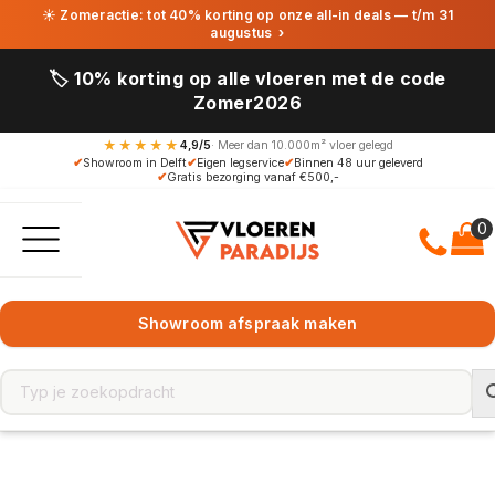
☀ Zomeractie: tot 40% korting op onze all-in deals — t/m 31
augustus
›
🏷️ 10% korting op alle vloeren met de code
Zomer2026
★★★★★
4,9/5
· Meer dan 10.000m² vloer gelegd
✔
Showroom in Delft
✔
Eigen legservice
✔
Binnen 48 uur geleverd
✔
Gratis bezorging vanaf €500,-
Showroom afspraak maken