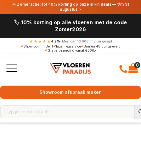
☀ Zomeractie: tot 40% korting op onze all-in deals — t/m 31
augustus
›
🏷️ 10% korting op alle vloeren met de code
Zomer2026
★★★★★
4,9/5
· Meer dan 10.000m² vloer gelegd
✔
Showroom in Delft
✔
Eigen legservice
✔
Binnen 48 uur geleverd
✔
Gratis bezorging vanaf €500,-
Showroom afspraak maken