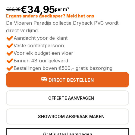
€
34,95
2
€
36,95
per m
Oorspronkelijke
Huidige
Ergens anders goedkoper? Meld het ons
De Vloeren Paradijs collectie Dryback PVC wordt
prijs
prijs
direct verlijmd.
Aandacht voor de klant
was:
is:
Vaste contactpersoon
Voor elk budget een vloer
€36,95.
€34,95.
Binnen 48 uur geleverd
Bestellingen boven €500,- gratis bezorging
DIRECT BESTELLEN
OFFERTE AANVRAGEN
SHOWROOM AFSPRAAK MAKEN
Gratis staal aanvragen