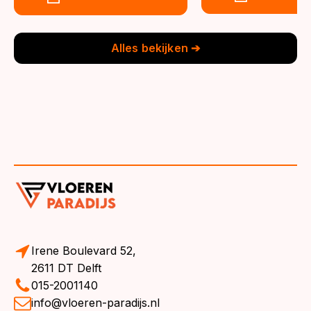
was:
is:
was:
is:
€39,95.
€36,95.
€39,95.
€36,95.
Alles bekijken ➔
Irene Boulevard 52,
2611 DT Delft
015-2001140
info@vloeren-paradijs.nl