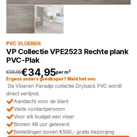
PVC VLOEREN
VP Collectie VPE2523 Rechte plank
PVC-Plak
€
34,95
2
€
39,95
per m
Oorspronkelijke
Huidige
Ergens anders goedkoper? Meld het ons
De Vloeren Paradijs collectie Dryback PVC wordt
prijs
prijs
direct verlijmd.
Aandacht voor de klant
was:
is:
Vaste contactpersoon
Voor elk budget een vloer
€39,95.
€34,95.
Binnen 48 uur geleverd
Bestellingen boven €500,- gratis bezorging