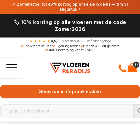
☀ Zomeractie: tot 40% korting op onze all-in deals — t/m 31
augustus
›
🏷️ 10% korting op alle vloeren met de code
Zomer2026
★★★★★
4,9/5
· Meer dan 10.000m² vloer gelegd
✔
Showroom in Delft
✔
Eigen legservice
✔
Binnen 48 uur geleverd
✔
Gratis bezorging vanaf €500,-
Showroom afspraak maken