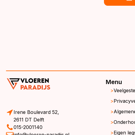
€39,95.
€36,95.
wa
is:
€3
€3
Menu
Veelgest
Privacyve
Algemen
Irene Boulevard 52,
2611 DT Delft
Onderho
015-2001140
Eigen leg
info@vloeren-paradijs.nl