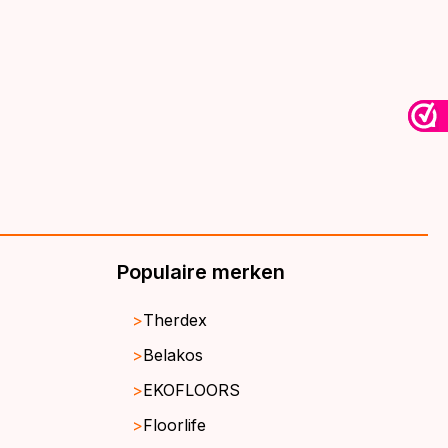
€39,95.
€32,95.
Populaire merken
Therdex
Belakos
EKOFLOORS
Floorlife