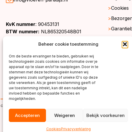
Cookies
Bezorgen
KvK nummer
: 90453131
Garantie
BTW
nummer:
NL865320548B01
Retourne
Beheer cookie toestemming
Gratis st
Om de beste ervaringen te bieden, gebruiken wij
Werkgeb
technologieën zoals cookies om informatie over je
apparaat op te slaan en/of te raadplegen. Door in te
stemmen met deze technologieën kunnen wij
gegevens zoals surfgedrag of unieke ID's op deze
site verwerken. Als je geen toestemming geeft of
uw toestemming intrekt, kan dit een nadelige
invloed hebben op bepaalde functies en
mogelijkheden.
copyright ©2026
Accepteren
Weigeren
Bekijk voorkeuren
Cookies
Privacyverklaring