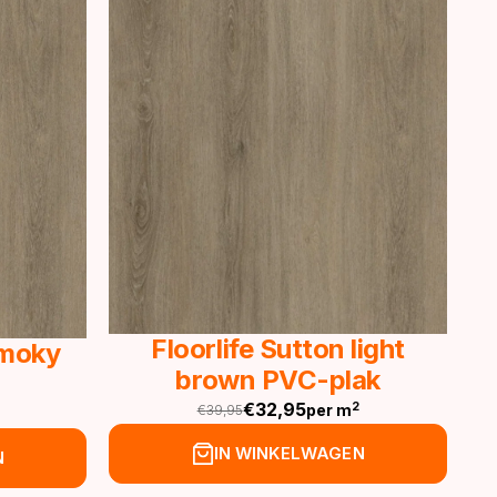
Floorlife Sutton light
Smoky
brown PVC-plak
€
32,95
2
per m
€
39,95
Oorspronkelijke
Huidige
prijs
prijs
IN WINKELWAGEN
N
was:
is: