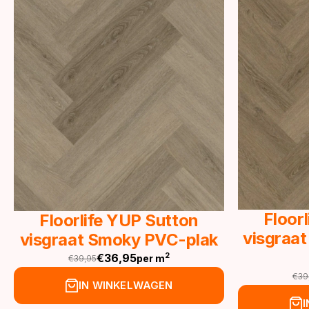
Floor
Floorlife YUP Sutton
visgraat
visgraat Smoky PVC-plak
€
36,95
2
per m
€
39,95
Oorspronkelijke
Huidige
€
39
prijs
prijs
Oor
Hu
IN WINKELWAGEN
was:
is:
pri
pri