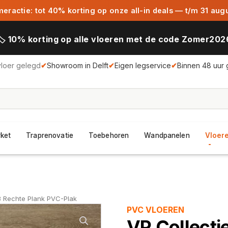
ractie: tot 40% korting op onze all-in deals — t/m 31 aug
🏷️ 10% korting op alle vloeren met de code Zomer202
vloer gelegd
✔
Showroom in Delft
✔
Eigen legservice
✔
Binnen 48 uur 
rket
Traprenovatie
Toebehoren
Wandpanelen
Vloere
3 Rechte Plank PVC-Plak
PVC VLOEREN
VP Collect