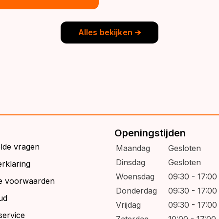
€39,95.
€32,95.
s:
9,95.
6,95.
Alles bekijken ➔
Openingstijden
elde vragen
Maandag
Gesloten
Dinsdag
Gesloten
rklaring
Woensdag
09:30 - 17:00
e voorwaarden
Donderdag
09:30 - 17:00
ud
Vrijdag
09:30 - 17:00
service
Zaterdag
10:00 - 17:00