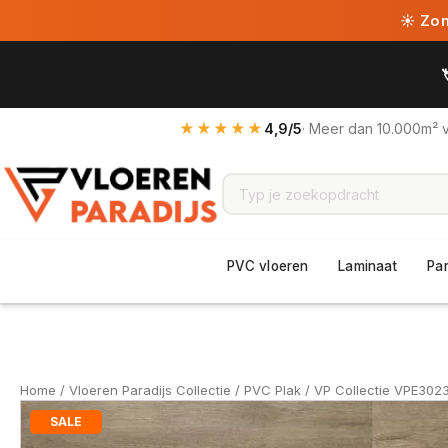
☀ Zome
★★★★★
4,9/5
· Meer dan 10.000m² 
PVC vloeren
Laminaat
Pa
Home
/
Vloeren Paradijs Collectie
/
PVC Plak
/ VP Collectie VPE302
SALE