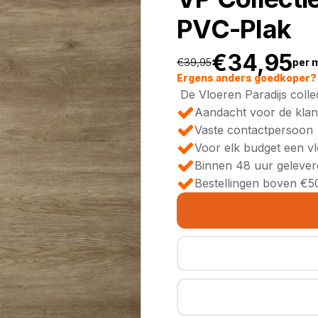
PVC-Plak
€
34,95
€
39,95
per 
Oorspronkeli
Huidige
Ergens anders goedkoper? 
De Vloeren Paradijs colle
prijs
prijs
Aandacht voor de klan
Vaste contactpersoon
was:
is:
Voor elk budget een v
Binnen 48 uur gelever
€39,95.
€34,95.
Bestellingen boven €50