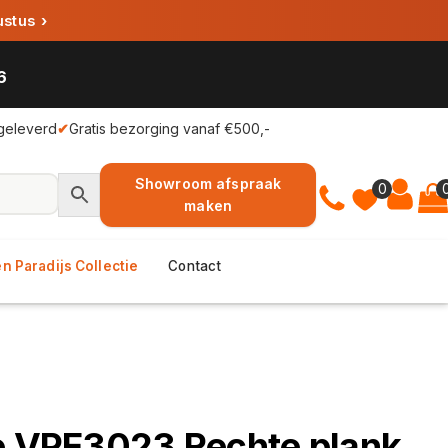
ustus
›
6
geleverd
✔
Gratis bezorging vanaf €500,-
Showroom afspraak
0
maken
n Paradijs Collectie
Contact
ie VPE3023 Rechte plank