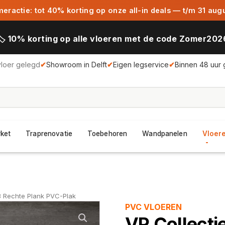
ractie: tot 40% korting op onze all-in deals — t/m 31 aug
🏷️ 10% korting op alle vloeren met de code Zomer202
vloer gelegd
✔
Showroom in Delft
✔
Eigen legservice
✔
Binnen 48 uur 
rket
Traprenovatie
Toebehoren
Wandpanelen
Vloere
3 Rechte Plank PVC-Plak
PVC VLOEREN
VP Collect