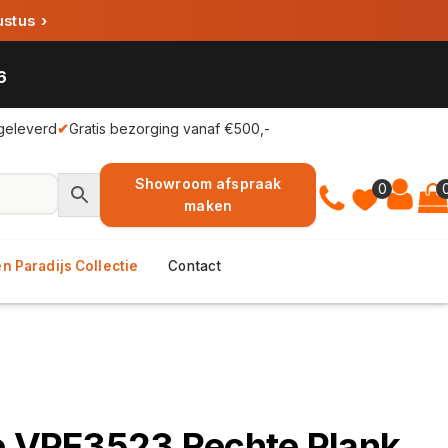
ustus
›
6
geleverd
✔
Gratis bezorging vanaf €500,-
Showroom afspraak
0
maken
n Paradijs Collectie
Contact
ie VPE3523 Rechte Plank