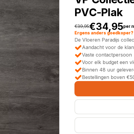
PVC-Plak
€
34,95
€
39,95
per 
Oorspronkeli
Huidige
Ergens anders goedkoper? 
De Vloeren Paradijs collec
prijs
prijs
Aandacht voor de klan
Vaste contactpersoon
was:
is:
Voor elk budget een v
Binnen 48 uur gelever
€39,95.
€34,95.
Bestellingen boven €50