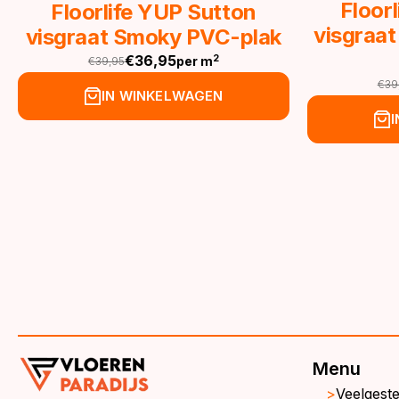
Floor
Floorlife YUP Sutton
visgraat
visgraat Smoky PVC-plak
€
36,95
2
per m
€
39,95
Oorspronkelijke
Huidige
€
39
prijs
prijs
Oor
Hu
IN WINKELWAGEN
was:
is:
pri
pri
€39,95.
€36,95.
wa
is:
€3
€3
Menu
Veelgest