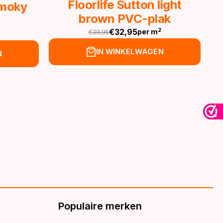
Floorlife Sutton light
Smoky
brown PVC-plak
€
32,95
2
per m
€
39,95
Oorspronkelijke
Huidige
prijs
prijs
IN WINKELWAGEN
N
was:
is:
€39,95.
€32,95.
Populaire merken