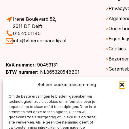
Privacyve
Algemen
Irene Boulevard 52,
2611 DT Delft
Onderho
015-2001140
Eigen leg
info@vloeren-paradijs.nl
Cookies
Bezorgen
KvK nummer
: 90453131
Garantie
BTW
nummer:
NL865320548B01
Retourne
Beheer cookie toestemming
Gratis st
Om de beste ervaringen te bieden, gebruiken wij
Werkgeb
technologieën zoals cookies om informatie over je
apparaat op te slaan en/of te raadplegen. Door in te
stemmen met deze technologieën kunnen wij
gegevens zoals surfgedrag of unieke ID's op deze
site verwerken. Als je geen toestemming geeft of
uw toestemming intrekt, kan dit een nadelige