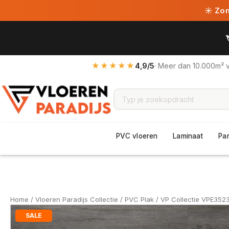
☀ Zome
★★★★★
4,9/5
· Meer dan 10.000m² 
PVC vloeren
Laminaat
Pa
Home
/
Vloeren Paradijs Collectie
/
PVC Plak
/ VP Collectie VPE352
SALE