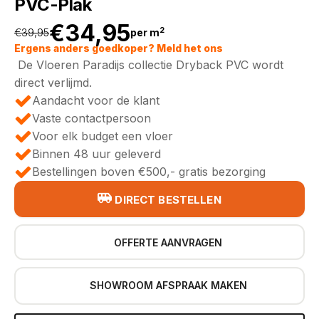
PVC-Plak
€
34,95
2
€
39,95
per m
Oorspronkelijke
Huidige
Ergens anders goedkoper? Meld het ons
De Vloeren Paradijs collectie Dryback PVC wordt
prijs
prijs
direct verlijmd.
Aandacht voor de klant
was:
is:
Vaste contactpersoon
Voor elk budget een vloer
€39,95.
€34,95.
Binnen 48 uur geleverd
Bestellingen boven €500,- gratis bezorging
DIRECT BESTELLEN
OFFERTE AANVRAGEN
SHOWROOM AFSPRAAK MAKEN