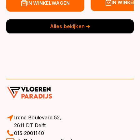
prijs
prijs
prijs
prijs
IN WINKEL
IN WINKELWAGEN
was:
is:
was:
is:
€39,95.
€36,95.
€39,95.
€36,95.
Alles bekijken ➔
Irene Boulevard 52,
2611 DT Delft
015-2001140