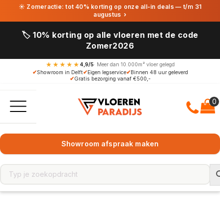
☀ Zomeractie: tot 40% korting op onze all-in deals — t/m 31
augustus
›
🏷️ 10% korting op alle vloeren met de code
Zomer2026
★★★★★
4,9/5
· Meer dan 10.000m² vloer gelegd
✔
Showroom in Delft
✔
Eigen legservice
✔
Binnen 48 uur geleverd
✔
Gratis bezorging vanaf €500,-
Showroom afspraak maken