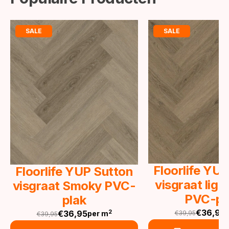
SALE
SALE
Floorlife YU
Floorlife YUP Sutton
visgraat lig
visgraat Smoky PVC-
PVC-pl
plak
€
36,95
€
36,95
2
€
39,95
per m
€
39,95
Oorspronkeli
Huidige
Oorspronkelijke
Huidige