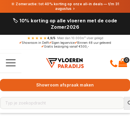
☀ Zomeractie: tot 40% korting op onze all-in deals — t/m 31
augustus
›
🏷️ 10% korting op alle vloeren met de code
Zomer2026
★★★★★
4,9/5
· Meer dan 10.000m² vloer gelegd
✔
Showroom in Delft
✔
Eigen legservice
✔
Binnen 48 uur geleverd
✔
Gratis bezorging vanaf €500,-
Showroom afspraak maken