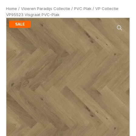
Home
/
Vloeren Paradijs Collectie
/
PVC Plak
/ VP Collectie
VP95523 Visgraat PVC-Plak
SALE