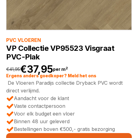
PVC VLOEREN
VP Collectie VP95523 Visgraat
PVC-Plak
€
37,95
2
€
41,95
per m
Oorspronkelijke
Huidige
Ergens anders goedkoper? Meld het ons
De Vloeren Paradijs collectie Dryback PVC wordt
prijs
prijs
direct verlijmd.
Aandacht voor de klant
was:
is:
Vaste contactpersoon
Voor elk budget een vloer
€41,95.
€37,95.
Binnen 48 uur geleverd
Bestellingen boven €500,- gratis bezorging