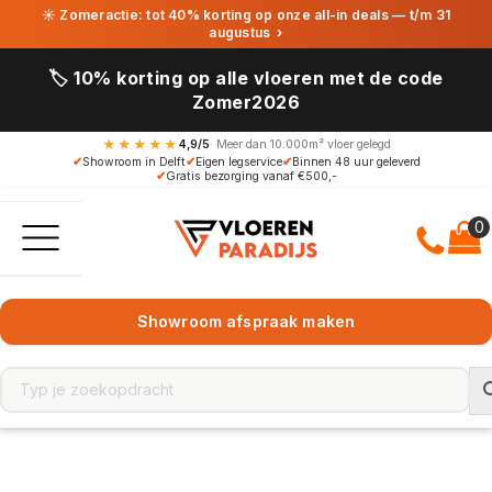
☀ Zomeractie: tot 40% korting op onze all-in deals — t/m 31
augustus
›
🏷️ 10% korting op alle vloeren met de code
Zomer2026
★★★★★
4,9/5
· Meer dan 10.000m² vloer gelegd
✔
Showroom in Delft
✔
Eigen legservice
✔
Binnen 48 uur geleverd
✔
Gratis bezorging vanaf €500,-
Showroom afspraak maken