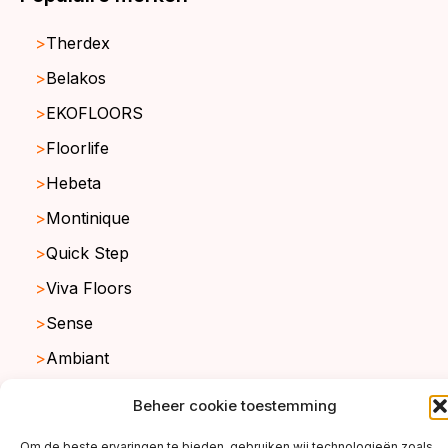
Therdex
Belakos
EKOFLOORS
Floorlife
Hebeta
Montinique
Quick Step
Viva Floors
Sense
Ambiant
Beheer cookie toestemming
copyright ©2026
Om de beste ervaringen te bieden, gebruiken wij technologieën zoals