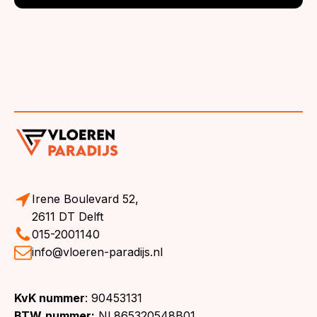
Irene Boulevard 52,
2611 DT Delft
015-2001140
info@vloeren-paradijs.nl
KvK nummer
: 90453131
BTW
nummer:
NL865320548B01