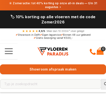
☀ Zomeractie: tot 40% korting op onze all-in deals — t/m 31
augustus
›
🏷️ 10% korting op alle vloeren met de code
Zomer2026
★★★★★
4,9/5
· Meer dan 10.000m² vloer gelegd
✔
Showroom in Delft
✔
Eigen legservice
✔
Binnen 48 uur geleverd
✔
Gratis bezorging vanaf €500,-
Showroom afspraak maken