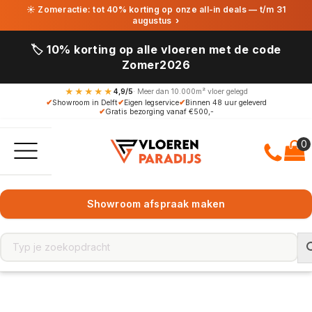
☀ Zomeractie: tot 40% korting op onze all-in deals — t/m 31
augustus
›
🏷️ 10% korting op alle vloeren met de code
Zomer2026
★★★★★
4,9/5
· Meer dan 10.000m² vloer gelegd
✔
Showroom in Delft
✔
Eigen legservice
✔
Binnen 48 uur geleverd
✔
Gratis bezorging vanaf €500,-
Showroom afspraak maken