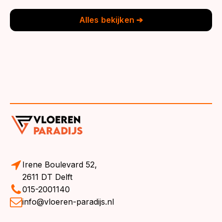
€39,95.
€36,95.
€39,95.
€36,95.
Alles bekijken ➔
Irene Boulevard 52,
2611 DT Delft
015-2001140
info@vloeren-paradijs.nl