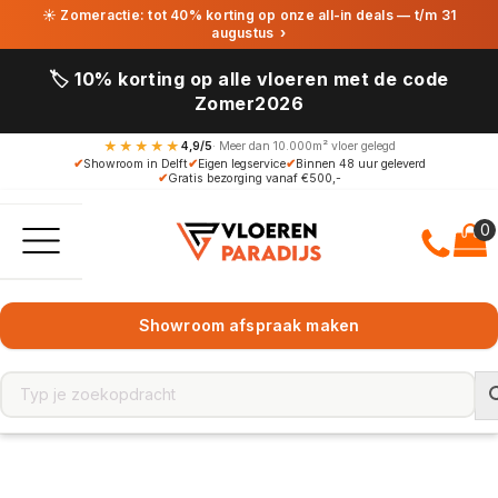
☀ Zomeractie: tot 40% korting op onze all-in deals — t/m 31
augustus
›
🏷️ 10% korting op alle vloeren met de code
Zomer2026
★★★★★
4,9/5
· Meer dan 10.000m² vloer gelegd
✔
Showroom in Delft
✔
Eigen legservice
✔
Binnen 48 uur geleverd
✔
Gratis bezorging vanaf €500,-
Showroom afspraak maken