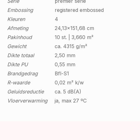
Serie
premier serie
Embossing
registered embossed
Kleuren
4
Afmeting
24,13x151,68 cm
Pakinhoud
10 st. | 3,660 m²
Gewicht
ca. 4315 g/m²
Dikte totaal
2,50 mm
Dikte PU
0,55 mm
Brandgedrag
Bfl-S1
R-waarde
0,02 m² k/w
Geluidsreductie
ca. 5 dB(A)
Vloerverwarming
ja, max 27 ºC