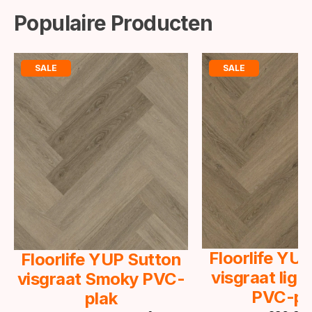
Populaire Producten
SALE
SALE
Floorlife YU
Floorlife YUP Sutton
visgraat lig
visgraat Smoky PVC-
PVC-pl
plak