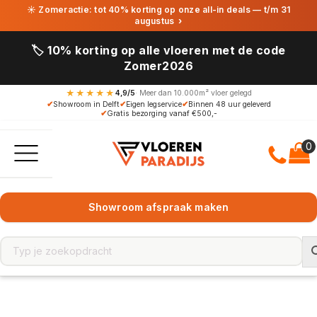
☀ Zomeractie: tot 40% korting op onze all-in deals — t/m 31
augustus
›
🏷️ 10% korting op alle vloeren met de code
Zomer2026
★★★★★
4,9/5
· Meer dan 10.000m² vloer gelegd
✔
Showroom in Delft
✔
Eigen legservice
✔
Binnen 48 uur geleverd
✔
Gratis bezorging vanaf €500,-
Showroom afspraak maken