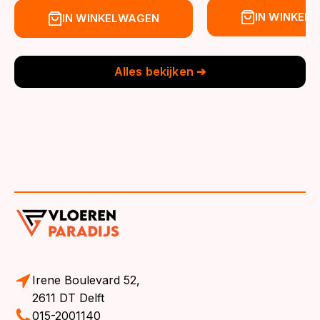
prijs
prijs
prijs
prijs
IN WINKEL
IN WINKELWAGEN
was:
is:
was:
is:
€39,95.
€36,95.
€39,95.
€36,95.
Alles bekijken ➔
Irene Boulevard 52,
2611 DT Delft
015-2001140