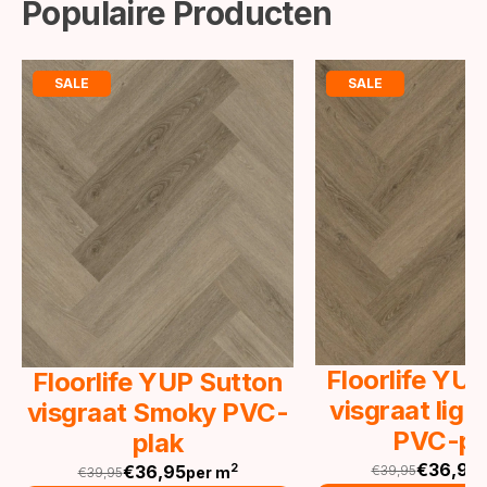
Populaire Producten
SALE
SALE
Floorlife YU
Floorlife YUP Sutton
visgraat lig
visgraat Smoky PVC-
PVC-pl
plak
€
36,95
€
36,95
2
€
39,95
per m
€
39,95
Oorspronkeli
Huidige
Oorspronkelijke
Huidige