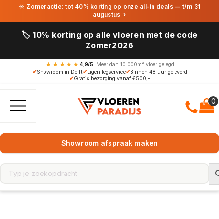
☀ Zomeractie: tot 40% korting op onze all-in deals — t/m 31
augustus
›
🏷️ 10% korting op alle vloeren met de code
Zomer2026
★★★★★
4,9/5
· Meer dan 10.000m² vloer gelegd
✔
Showroom in Delft
✔
Eigen legservice
✔
Binnen 48 uur geleverd
✔
Gratis bezorging vanaf €500,-
Showroom afspraak maken