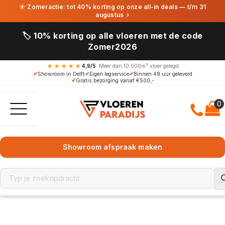
☀ Zomeractie: tot 40% korting op onze all-in deals — t/m 31
augustus
›
🏷️ 10% korting op alle vloeren met de code
Zomer2026
★★★★★
4,9/5
· Meer dan 10.000m² vloer gelegd
✔
Showroom in Delft
✔
Eigen legservice
✔
Binnen 48 uur geleverd
✔
Gratis bezorging vanaf €500,-
Showroom afspraak maken