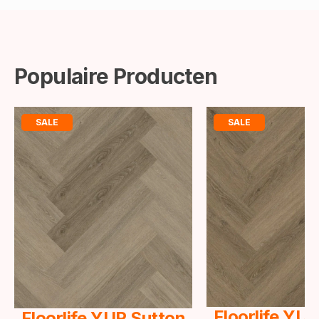
Populaire Producten
SALE
SALE
Floorlife YU
Floorlife YUP Sutton